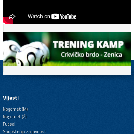
Vijesti
Nogomet (M)
Nogomet (Ž)
Futsal
Saopštenja za javnost