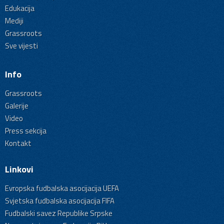
Edukacija
Mediji
Grassroots
Sve vijesti
Info
Grassroots
Galerije
Video
Press sekcija
Kontakt
Linkovi
Evropska fudbalska asocijacija UEFA
Svjetska fudbalska asocijacija FIFA
Fudbalski savez Republike Srpske