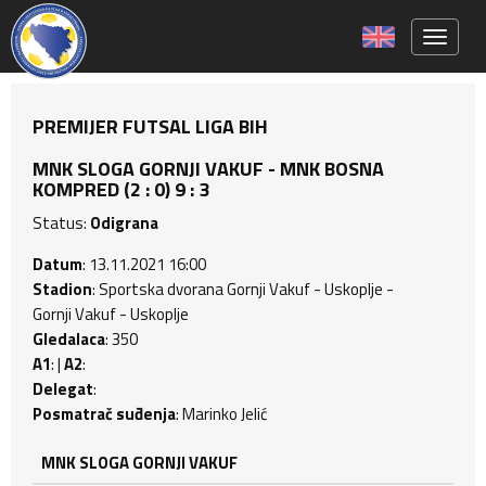
Toggle 
PREMIJER FUTSAL LIGA BIH
MNK SLOGA GORNJI VAKUF - MNK BOSNA
KOMPRED (2 : 0) 9 : 3
Status:
Odigrana
Datum
: 13.11.2021 16:00
Stadion
: Sportska dvorana Gornji Vakuf - Uskoplje -
Gornji Vakuf - Uskoplje
Gledalaca
: 350
A1
: |
A2
:
Delegat
:
Posmatrač suđenja
: Marinko Jelić
MNK SLOGA GORNJI VAKUF