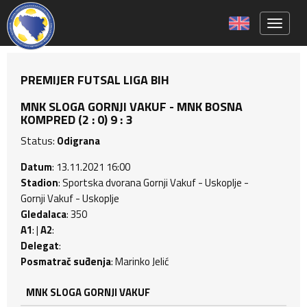
Toggle 
PREMIJER FUTSAL LIGA BIH
MNK SLOGA GORNJI VAKUF - MNK BOSNA
KOMPRED (2 : 0) 9 : 3
Status:
Odigrana
Datum
: 13.11.2021 16:00
Stadion
: Sportska dvorana Gornji Vakuf - Uskoplje -
Gornji Vakuf - Uskoplje
Gledalaca
: 350
A1
: |
A2
:
Delegat
:
Posmatrač suđenja
: Marinko Jelić
MNK SLOGA GORNJI VAKUF