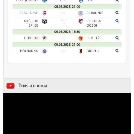
FK ŽELJEZNIČAR
2 : 1
BSK
08.08.2026. 21:00
FK SARAJEVO
- : -
FK RADNIK
NK ŠIROKI
- : -
FK SLOGA
BRIJEG
DOBOJ
09.08.2026. 18:30
FK BORAC
- : -
FK VELEŽ
09.08.2026. 21:00
HŠK ZRINJSKI
- : -
NK ČELIK
ŽENSKI FUDBAL