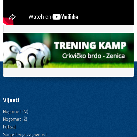
Vijesti
Nogomet (M)
Nogomet (Ž)
Futsal
Saopštenja za javnost