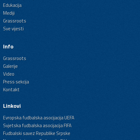
Edukacija
Mediji
Grassroots
Sve vijesti
Info
Grassroots
Galerije
Video
Press sekcija
Kontakt
Linkovi
Evropska fudbalska asocijacija UEFA
Svjetska fudbalska asocijacija FIFA
Fudbalski savez Republike Srpske