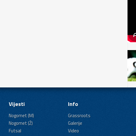
Vijesti
Info
Nogomet (M)
Grassroots
Nogomet (Ž)
Galerije
Futsal
Video