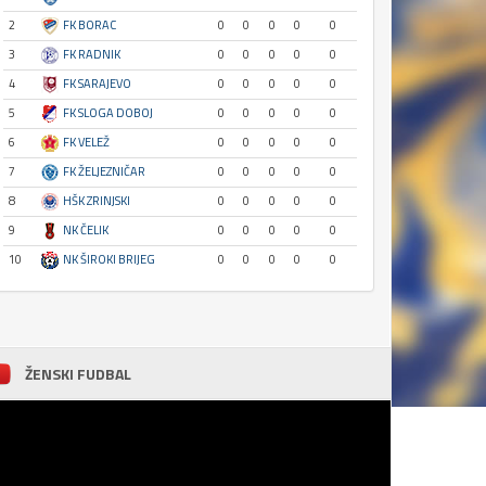
2
FK BORAC
0
0
0
0
0
3
FK RADNIK
0
0
0
0
0
4
FK SARAJEVO
0
0
0
0
0
5
FK SLOGA DOBOJ
0
0
0
0
0
6
FK VELEŽ
0
0
0
0
0
7
FK ŽELJEZNIČAR
0
0
0
0
0
8
HŠK ZRINJSKI
0
0
0
0
0
9
NK ČELIK
0
0
0
0
0
10
NK ŠIROKI BRIJEG
0
0
0
0
0
ŽENSKI FUDBAL