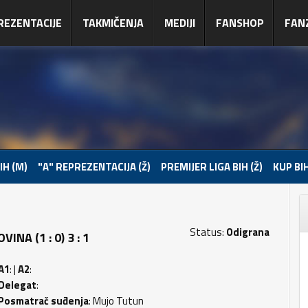
REZENTACIJE
TAKMIČENJA
MEDIJI
FANSHOP
FAN
IH (M)
"A" REPREZENTACIJA (Ž)
PREMIJER LIGA BIH (Ž)
KUP BIH
Status:
Odigrana
A (1 : 0) 3 : 1
A1
: |
A2
:
Delegat
:
Posmatrač suđenja
: Mujo Tutun