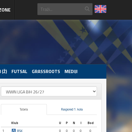
ZONE
 (Ž)
FUTSAL
GRASSROOTS
MEDIJI
Tabela
Raspored 1. kola
Klub
U
P
N
I
Bod
1
BSK
0
0
0
0
0