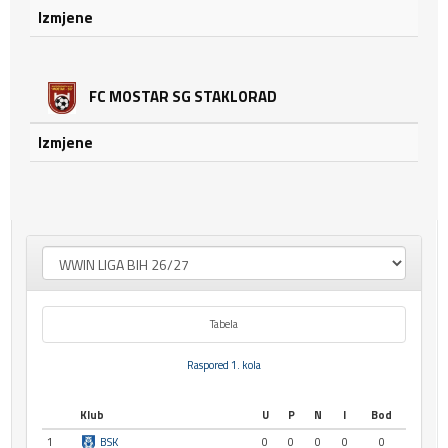
Izmjene
FC MOSTAR SG STAKLORAD
Izmjene
Tabela
Raspored 1. kola
Klub
U
P
N
I
Bod
1
BSK
0
0
0
0
0