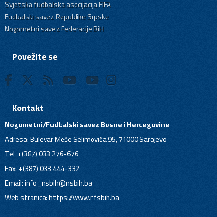
Svjetska fudbalska asocijacija FIFA
Fudbalski savez Republike Srpske
Nogometni savez Federacije BiH
Povežite se
Kontakt
Nogometni/Fudbalski savez Bosne i Hercegovine
Adresa: Bulevar Meše Selimovića 95, 71000 Sarajevo
Tel: +(387) 033 276-676
Fax: +(387) 033 444-332
Email:
info_nsbih@nsbih.ba
Web stranica: https://www.nfsbih.ba