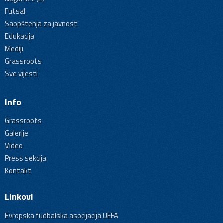
Futsal
Saopštenja za javnost
Edukacija
Mediji
Grassroots
Sve vijesti
Info
Grassroots
Galerije
Video
Press sekcija
Kontakt
Linkovi
Evropska fudbalska asocijacija UEFA