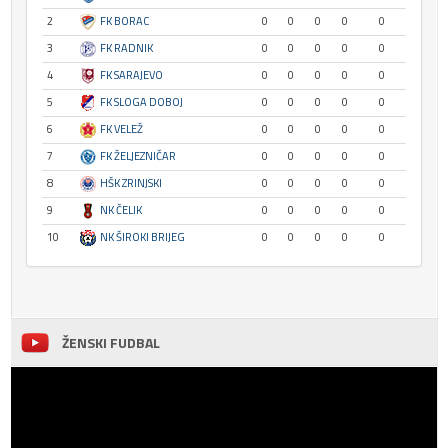
2
FK BORAC
0
0
0
0
0
3
FK RADNIK
0
0
0
0
0
4
FK SARAJEVO
0
0
0
0
0
5
FK SLOGA DOBOJ
0
0
0
0
0
6
FK VELEŽ
0
0
0
0
0
7
FK ŽELJEZNIČAR
0
0
0
0
0
8
HŠK ZRINJSKI
0
0
0
0
0
9
NK ČELIK
0
0
0
0
0
10
NK ŠIROKI BRIJEG
0
0
0
0
0
ŽENSKI FUDBAL