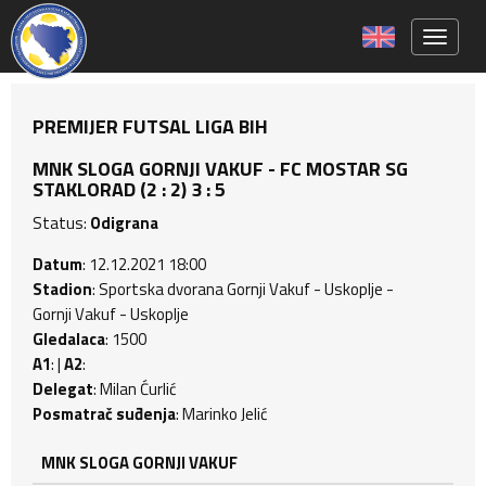
Toggle 
PREMIJER FUTSAL LIGA BIH
MNK SLOGA GORNJI VAKUF - FC MOSTAR SG
STAKLORAD (2 : 2) 3 : 5
Status:
Odigrana
Datum
: 12.12.2021 18:00
Stadion
: Sportska dvorana Gornji Vakuf - Uskoplje -
Gornji Vakuf - Uskoplje
Gledalaca
: 1500
A1
: |
A2
:
Delegat
: Milan Ćurlić
Posmatrač suđenja
: Marinko Jelić
MNK SLOGA GORNJI VAKUF