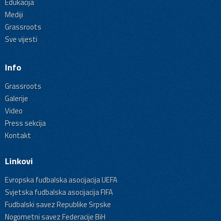
Edukacija
Mediji
Grassroots
Sve vijesti
Info
Grassroots
Galerije
Video
Press sekcija
Kontakt
Linkovi
Evropska fudbalska asocijacija UEFA
Svjetska fudbalska asocijacija FIFA
Fudbalski savez Republike Srpske
Nogometni savez Federacije BiH