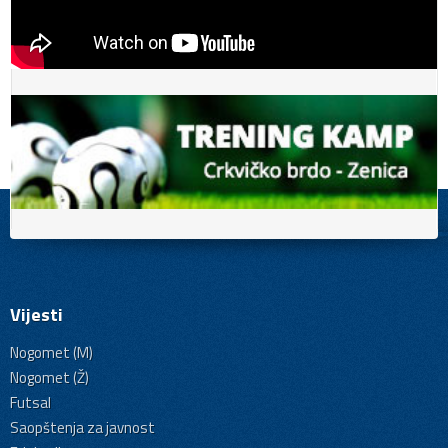
Vijesti
Nogomet (M)
Nogomet (Ž)
Futsal
Saopštenja za javnost