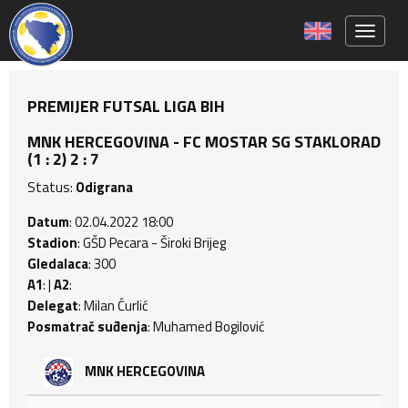
Toggle 
PREMIJER FUTSAL LIGA BIH
MNK HERCEGOVINA - FC MOSTAR SG STAKLORAD
(1 : 2) 2 : 7
Status:
Odigrana
Datum
: 02.04.2022 18:00
Stadion
: GŠD Pecara - Široki Brijeg
Gledalaca
: 300
A1
: |
A2
:
Delegat
: Milan Ćurlić
Posmatrač suđenja
: Muhamed Bogilović
MNK HERCEGOVINA