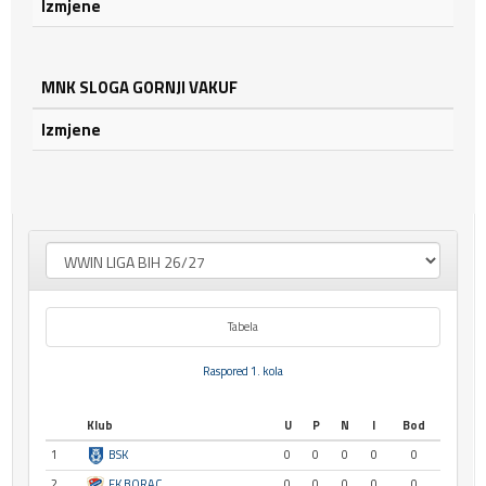
Izmjene
MNK SLOGA GORNJI VAKUF
Izmjene
Tabela
Raspored 1. kola
Klub
U
P
N
I
Bod
1
BSK
0
0
0
0
0
2
FK BORAC
0
0
0
0
0