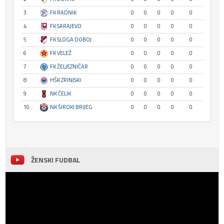
3
FK RADNIK
0
0
0
0
0
4
FK SARAJEVO
0
0
0
0
0
5
FK SLOGA DOBOJ
0
0
0
0
0
6
FK VELEŽ
0
0
0
0
0
7
FK ŽELJEZNIČAR
0
0
0
0
0
8
HŠK ZRINJSKI
0
0
0
0
0
9
NK ČELIK
0
0
0
0
0
10
NK ŠIROKI BRIJEG
0
0
0
0
0
ŽENSKI FUDBAL