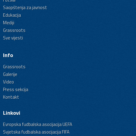
Saopštenja za javnost
Edukacija
Mediji
Grassroots
Sve vijesti
Info
Grassroots
Galerije
Video
Press sekcija
Kontakt
Linkovi
Evropska fudbalska asocijacija UEFA
Svjetska fudbalska asocijacija FIFA