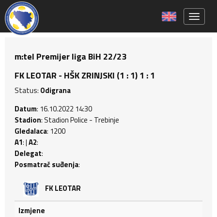
Toggle 
m:tel Premijer liga BiH 22/23
FK LEOTAR - HŠK ZRINJSKI (1 : 1) 1 : 1
Status:
Odigrana
Datum
: 16.10.2022 14:30
Stadion
: Stadion Police - Trebinje
Gledalaca
: 1200
A1
: |
A2
:
Delegat
:
Posmatrač suđenja
:
FK LEOTAR
Izmjene