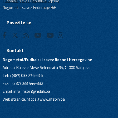
Fudbalski savez Republike Srpske
Nogometni savez Federacije BiH
Povežite se
Kontakt
Nogometni/Fudbalski savez Bosne i Hercegovine
Adresa: Bulevar Meše Selimovića 95, 71000 Sarajevo
Tel: +(387) 033 276-676
Fax: +(387) 033 444-332
Email:
info_nsbih@nsbih.ba
Web stranica: https://www.nfsbih.ba