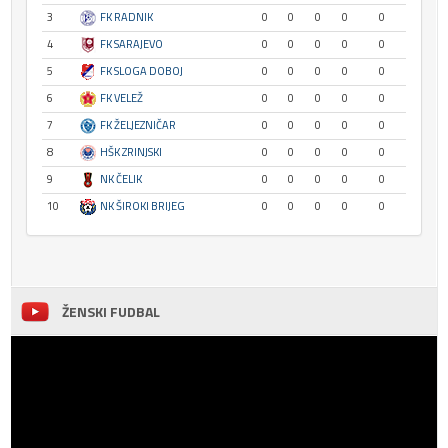
3
FK RADNIK
0
0
0
0
0
4
FK SARAJEVO
0
0
0
0
0
5
FK SLOGA DOBOJ
0
0
0
0
0
6
FK VELEŽ
0
0
0
0
0
7
FK ŽELJEZNIČAR
0
0
0
0
0
8
HŠK ZRINJSKI
0
0
0
0
0
9
NK ČELIK
0
0
0
0
0
10
NK ŠIROKI BRIJEG
0
0
0
0
0
ŽENSKI FUDBAL