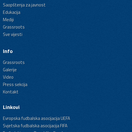
Saopštenja za javnost
Edukacija
Mediji
Grassroots
Sve vijesti
Info
Grassroots
Galerije
Video
Press sekcija
Kontakt
Linkovi
Evropska fudbalska asocijacija UEFA
Svjetska fudbalska asocijacija FIFA