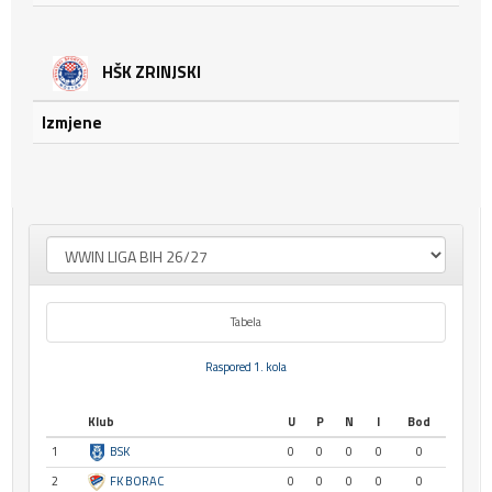
HŠK ZRINJSKI
Izmjene
Tabela
Raspored 1. kola
Klub
U
P
N
I
Bod
1
BSK
0
0
0
0
0
2
FK BORAC
0
0
0
0
0