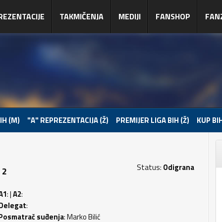
REZENTACIJE
TAKMIČENJA
MEDIJI
FANSHOP
FAN
IH (M)
"A" REPREZENTACIJA (Ž)
PREMIJER LIGA BIH (Ž)
KUP BIH
Status:
Odigrana
 2
A1
: |
A2
:
Delegat
:
Posmatrač suđenja
: Marko Bilić