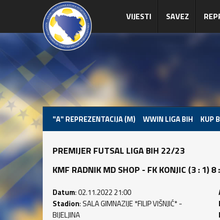
VIJESTI
SAVEZ
REP
"A" REPREZENTACIJA (M)
WWIN LIGA BIH
KUP B
PREMIJER FUTSAL LIGA BIH 22/23
KMF RADNIK MD SHOP - FK KONJIC (3 : 1) 8 :
Datum
: 02.11.2022 21:00
Stadion
: SALA GIMNAZIJE *FILIP VIŠNJIĆ* -
BIJELJINA