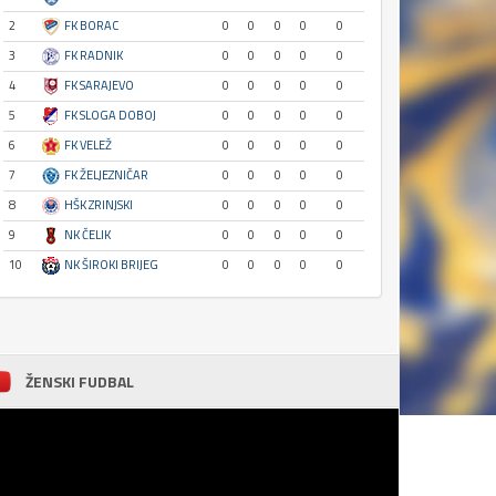
2
FK BORAC
0
0
0
0
0
3
FK RADNIK
0
0
0
0
0
4
FK SARAJEVO
0
0
0
0
0
5
FK SLOGA DOBOJ
0
0
0
0
0
6
FK VELEŽ
0
0
0
0
0
7
FK ŽELJEZNIČAR
0
0
0
0
0
8
HŠK ZRINJSKI
0
0
0
0
0
9
NK ČELIK
0
0
0
0
0
10
NK ŠIROKI BRIJEG
0
0
0
0
0
ŽENSKI FUDBAL