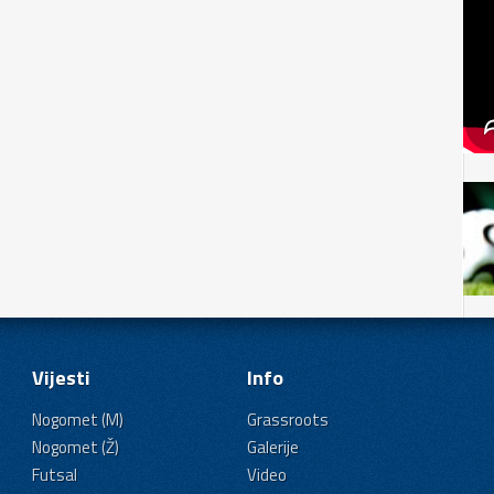
Vijesti
Info
Nogomet (M)
Grassroots
Nogomet (Ž)
Galerije
Futsal
Video