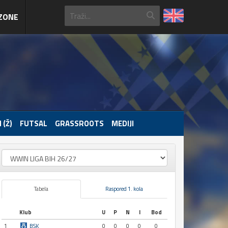
ZONE
 (Ž)
FUTSAL
GRASSROOTS
MEDIJI
Tabela
Raspored 1. kola
Klub
U
P
N
I
Bod
1
BSK
0
0
0
0
0