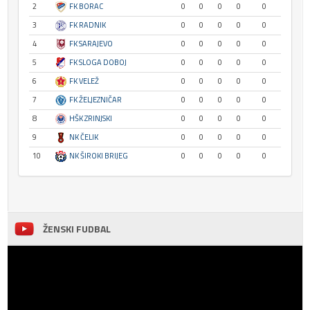
2
FK BORAC
0
0
0
0
0
3
FK RADNIK
0
0
0
0
0
4
FK SARAJEVO
0
0
0
0
0
5
FK SLOGA DOBOJ
0
0
0
0
0
6
FK VELEŽ
0
0
0
0
0
7
FK ŽELJEZNIČAR
0
0
0
0
0
8
HŠK ZRINJSKI
0
0
0
0
0
9
NK ČELIK
0
0
0
0
0
10
NK ŠIROKI BRIJEG
0
0
0
0
0
ŽENSKI FUDBAL