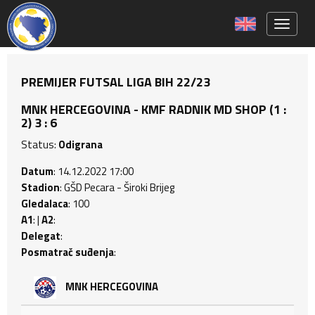
Toggle 
PREMIJER FUTSAL LIGA BIH 22/23
MNK HERCEGOVINA - KMF RADNIK MD SHOP (1 :
2) 3 : 6
Status:
Odigrana
Datum
: 14.12.2022 17:00
Stadion
: GŠD Pecara - Široki Brijeg
Gledalaca
: 100
A1
: |
A2
:
Delegat
:
Posmatrač suđenja
:
MNK HERCEGOVINA