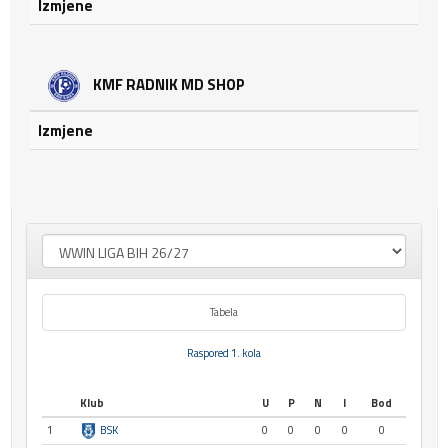
Izmjene
KMF RADNIK MD SHOP
Izmjene
Tabela
Raspored 1. kola
Klub
U
P
N
I
Bod
1
BSK
0
0
0
0
0