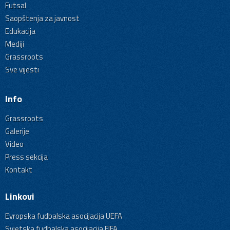
Futsal
Saopštenja za javnost
Edukacija
Mediji
Grassroots
Sve vijesti
Info
Grassroots
Galerije
Video
Press sekcija
Kontakt
Linkovi
Evropska fudbalska asocijacija UEFA
Svjetska fudbalska asocijacija FIFA