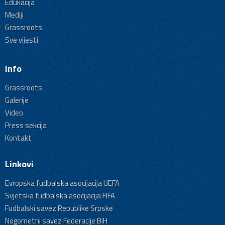
Edukacija
Mediji
Grassroots
Sve vijesti
Info
Grassroots
Galerije
Video
Press sekcija
Kontakt
Linkovi
Evropska fudbalska asocijacija UEFA
Svjetska fudbalska asocijacija FIFA
Fudbalski savez Republike Srpske
Nogometni savez Federacije BiH