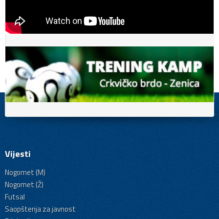
Vijesti
Nogomet (M)
Nogomet (Ž)
Futsal
Saopštenja za javnost