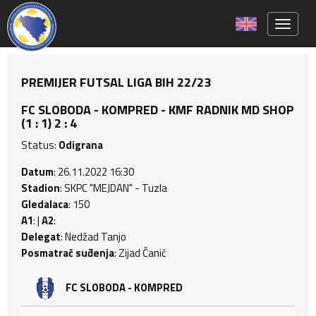
Toggle 
PREMIJER FUTSAL LIGA BIH 22/23
FC SLOBODA - KOMPRED - KMF RADNIK MD SHOP
(1 : 1) 2 : 4
Status:
Odigrana
Datum
: 26.11.2022 16:30
Stadion
: SKPC "MEJDAN" - Tuzla
Gledalaca
: 150
A1
: |
A2
:
Delegat
: Nedžad Tanjo
Posmatrač suđenja
: Zijad Čanić
FC SLOBODA - KOMPRED