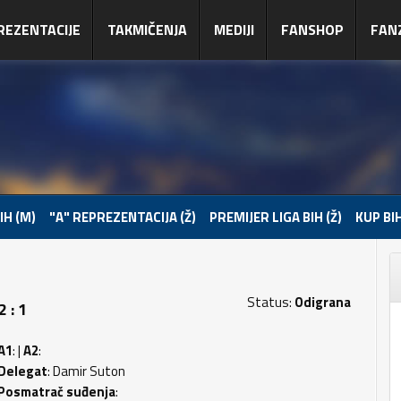
REZENTACIJE
TAKMIČENJA
MEDIJI
FANSHOP
FAN
IH (M)
"A" REPREZENTACIJA (Ž)
PREMIJER LIGA BIH (Ž)
KUP BIH
Status:
Odigrana
 : 1
A1
: |
A2
:
Delegat
: Damir Suton
Posmatrač suđenja
: