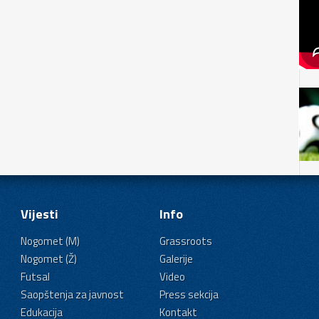
Vijesti
Info
Nogomet (M)
Grassroots
Nogomet (Ž)
Galerije
Futsal
Video
Saopštenja za javnost
Press sekcija
Edukacija
Kontakt