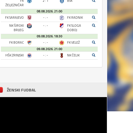
FK
2 : 1
BSK
ŽELJEZNIČAR
08.08.2026. 21:00
FK SARAJEVO
- : -
FK RADNIK
NK ŠIROKI
- : -
FK SLOGA
BRIJEG
DOBOJ
09.08.2026. 18:30
FK BORAC
- : -
FK VELEŽ
09.08.2026. 21:00
HŠK ZRINJSKI
- : -
NK ČELIK
ŽENSKI FUDBAL