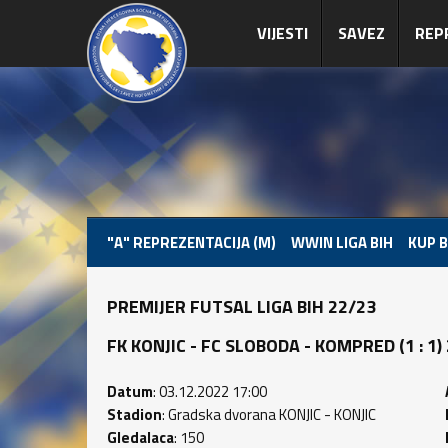
VIJESTI
SAVEZ
REP
"A" REPREZENTACIJA (M)
WWIN LIGA BIH
KUP B
PREMIJER FUTSAL LIGA BIH 22/23
FK KONJIC - FC SLOBODA - KOMPRED (1 : 1) 2
Datum
: 03.12.2022 17:00
Stadion
: Gradska dvorana KONJIC - KONJIC
Gledalaca
: 150