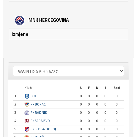
MNK HERCEGOVINA
Izmjene
Klub
U
P
N
I
Bod
1
BSK
0
0
0
0
0
2
FK BORAC
0
0
0
0
0
3
FK RADNIK
0
0
0
0
0
4
FK SARAJEVO
0
0
0
0
0
5
FK SLOGA DOBOJ
0
0
0
0
0