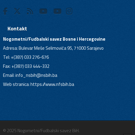
Kontakt
Nogometni/Fudbalski savez Bosne i Hercegovine
Adresa: Bulevar Meše Selimovića 95, 71000 Sarajevo
Tel: +(387) 033 276-676
Fax: +(387) 033 444-332
Email:
info_nsbih@nsbih.ba
Web stranica: https://www.nfsbih.ba
© 2025 Nogometni/Fudbalski savez BiH.