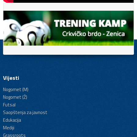
Vijesti
Nogomet (M)
Nogomet (Ž)
Futsal
Saopštenja za javnost
Edukacija
Mediji
Grassroots