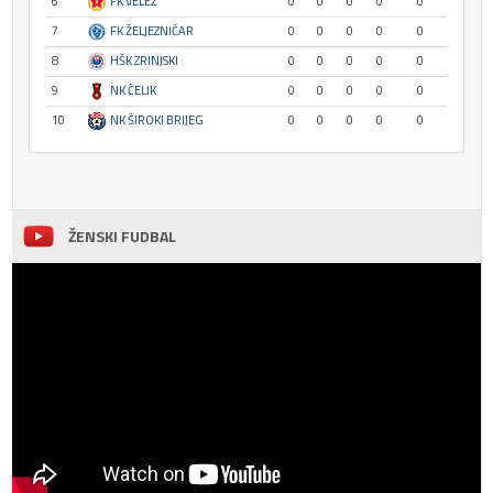
6
FK VELEŽ
0
0
0
0
0
7
FK ŽELJEZNIČAR
0
0
0
0
0
8
HŠK ZRINJSKI
0
0
0
0
0
9
NK ČELIK
0
0
0
0
0
10
NK ŠIROKI BRIJEG
0
0
0
0
0
ŽENSKI FUDBAL