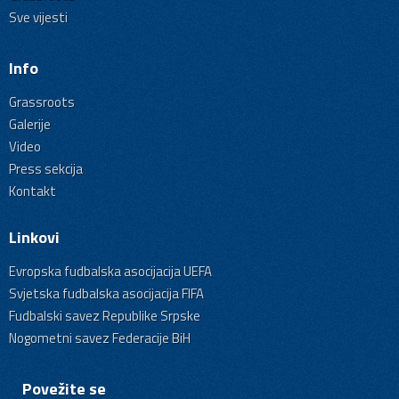
Sve vijesti
Info
Grassroots
Galerije
Video
Press sekcija
Kontakt
Linkovi
Evropska fudbalska asocijacija UEFA
Svjetska fudbalska asocijacija FIFA
Fudbalski savez Republike Srpske
Nogometni savez Federacije BiH
Povežite se