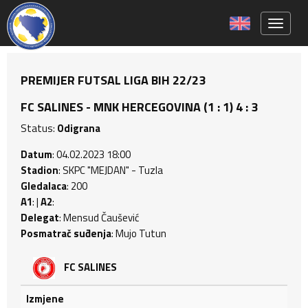
Toggle 
PREMIJER FUTSAL LIGA BIH 22/23
FC SALINES - MNK HERCEGOVINA (1 : 1) 4 : 3
Status:
Odigrana
Datum
: 04.02.2023 18:00
Stadion
: SKPC "MEJDAN" - Tuzla
Gledalaca
: 200
A1
: |
A2
:
Delegat
: Mensud Čaušević
Posmatrač suđenja
: Mujo Tutun
FC SALINES
Izmjene