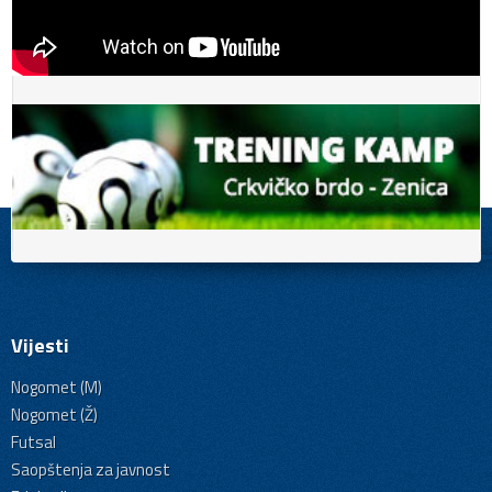
Vijesti
Nogomet (M)
Nogomet (Ž)
Futsal
Saopštenja za javnost