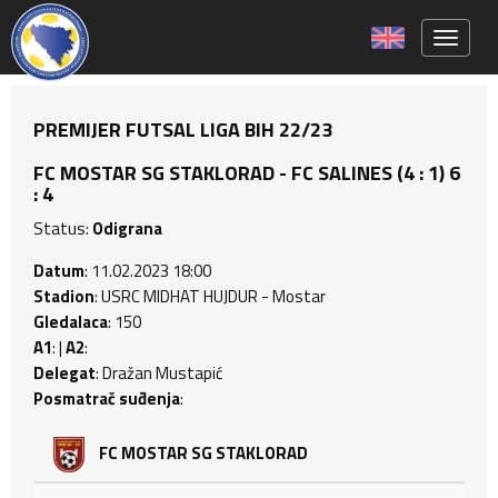
Toggle 
PREMIJER FUTSAL LIGA BIH 22/23
FC MOSTAR SG STAKLORAD - FC SALINES (4 : 1) 6
: 4
Status:
Odigrana
Datum
: 11.02.2023 18:00
Stadion
: USRC MIDHAT HUJDUR - Mostar
Gledalaca
: 150
A1
: |
A2
:
Delegat
: Dražan Mustapić
Posmatrač suđenja
:
FC MOSTAR SG STAKLORAD