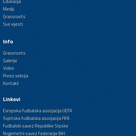
Edukacija
Mediji
Grassroots
Sve vijesti
Info
Grassroots
Galerije
Video
Press sekcija
Kontakt
Linkovi
Evropska fudbalska asocijacija UEFA
Svjetska fudbalska asocijacija FIFA
Fudbalski savez Republike Srpske
Nogometni savez Federacije BiH