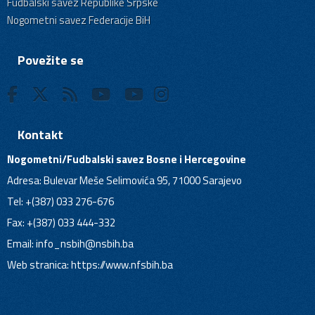
Fudbalski savez Republike Srpske
Nogometni savez Federacije BiH
Povežite se
Kontakt
Nogometni/Fudbalski savez Bosne i Hercegovine
Adresa: Bulevar Meše Selimovića 95, 71000 Sarajevo
Tel: +(387) 033 276-676
Fax: +(387) 033 444-332
Email:
info_nsbih@nsbih.ba
Web stranica: https://www.nfsbih.ba