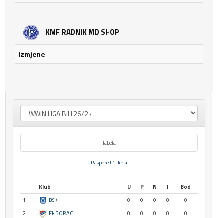
KMF RADNIK MD SHOP
Izmjene
Tabela
Raspored 1. kola
Klub
U
P
N
I
Bod
1
BSK
0
0
0
0
0
2
FK BORAC
0
0
0
0
0