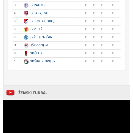
3
FK RADNIK
0
0
0
0
0
4
FK SARAJEVO
0
0
0
0
0
5
FK SLOGA DOBOJ
0
0
0
0
0
6
FK VELEŽ
0
0
0
0
0
7
FK ŽELJEZNIČAR
0
0
0
0
0
8
HŠK ZRINJSKI
0
0
0
0
0
9
NK ČELIK
0
0
0
0
0
10
NK ŠIROKI BRIJEG
0
0
0
0
0
ŽENSKI FUDBAL