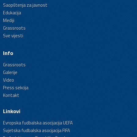
Saopštenja za javnost
Edukacija
Mediji
Grassroots
Sve vijesti
Info
Grassroots
Galerije
Video
Press sekcija
Kontakt
Linkovi
Evropska fudbalska asocijacija UEFA
Svjetska fudbalska asocijacija FIFA