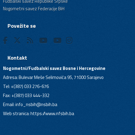
Fudbalski savez Republike Srpske
Nogometni savez Federacije BiH
Povežite se
Kontakt
Nogometni/Fudbalski savez Bosne i Hercegovine
Adresa: Bulevar Meše Selimovića 95, 71000 Sarajevo
Tel: +(387) 033 276-676
Fax: +(387) 033 444-332
Email:
info_nsbih@nsbih.ba
Web stranica: https://www.nfsbih.ba