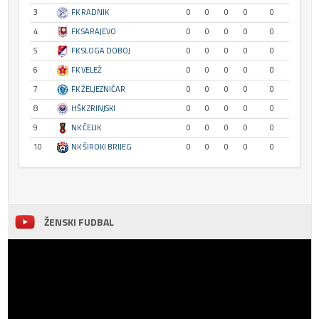
3
FK RADNIK
0
0
0
0
0
4
FK SARAJEVO
0
0
0
0
0
5
FK SLOGA DOBOJ
0
0
0
0
0
6
FK VELEŽ
0
0
0
0
0
7
FK ŽELJEZNIČAR
0
0
0
0
0
8
HŠK ZRINJSKI
0
0
0
0
0
9
NK ČELIK
0
0
0
0
0
10
NK ŠIROKI BRIJEG
0
0
0
0
0
ŽENSKI FUDBAL