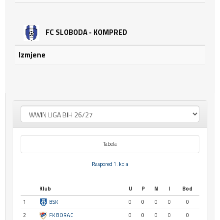
FC SLOBODA - KOMPRED
Izmjene
Tabela
Raspored 1. kola
Klub
U
P
N
I
Bod
1
BSK
0
0
0
0
0
2
FK BORAC
0
0
0
0
0