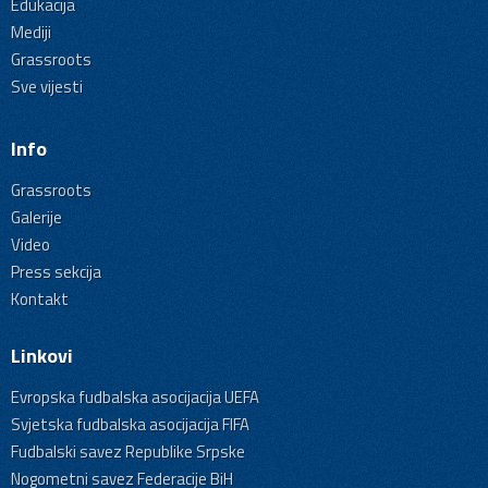
Edukacija
Mediji
Grassroots
Sve vijesti
Info
Grassroots
Galerije
Video
Press sekcija
Kontakt
Linkovi
Evropska fudbalska asocijacija UEFA
Svjetska fudbalska asocijacija FIFA
Fudbalski savez Republike Srpske
Nogometni savez Federacije BiH