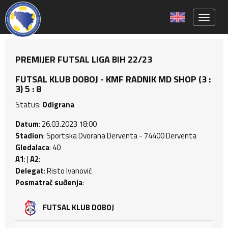
Toggle 
PREMIJER FUTSAL LIGA BIH 22/23
FUTSAL KLUB DOBOJ - KMF RADNIK MD SHOP (3 :
3) 5 : 8
Status:
Odigrana
Datum
: 26.03.2023 18:00
Stadion
: Sportska Dvorana Derventa - 74400 Derventa
Gledalaca
: 40
A1
: |
A2
:
Delegat
: Risto Ivanović
Posmatrač suđenja
:
FUTSAL KLUB DOBOJ