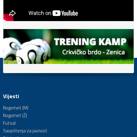
Vijesti
Nogomet (M)
Nogomet (Ž)
Futsal
Saopštenja za javnost