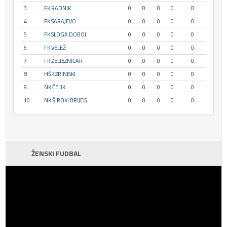
3
FK RADNIK
0
0
0
0
0
4
FK SARAJEVO
0
0
0
0
0
5
FK SLOGA DOBOJ
0
0
0
0
0
6
FK VELEŽ
0
0
0
0
0
7
FK ŽELJEZNIČAR
0
0
0
0
0
8
HŠK ZRINJSKI
0
0
0
0
0
9
NK ČELIK
0
0
0
0
0
10
NK ŠIROKI BRIJEG
0
0
0
0
0
ŽENSKI FUDBAL