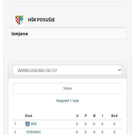
HŠK POSUŠJE
Izmjene
Tabela
Raspored 1. kola
Klub
U
P
N
I
Bod
1
BSK
0
0
0
0
0
2
FK BORAC
0
0
0
0
0