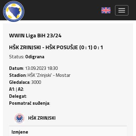
Toggle 
WWIN Liga BiH 23/24
HŠK ZRINJSKI - HŠK POSUŠJE (0 : 1) 0 : 1
Status:
Odigrana
Datum
: 13.09.2023 18:30
Stadion
: HŠK 'Zrinjski' - Mostar
Gledalaca
: 3000
A1
: |
A2
:
Delegat
:
Posmatrač suđenja
:
HŠK ZRINJSKI
Izmjene