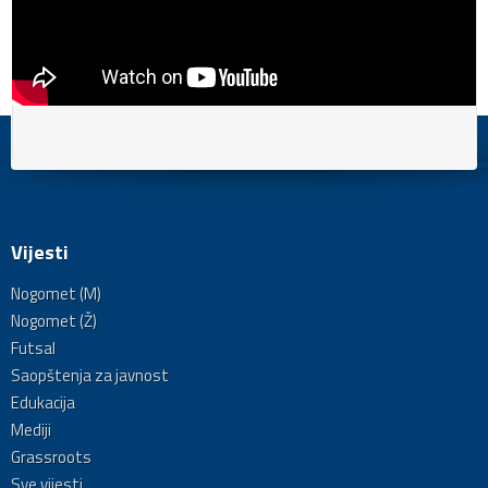
Vijesti
Nogomet (M)
Nogomet (Ž)
Futsal
Saopštenja za javnost
Edukacija
Mediji
Grassroots
Sve vijesti