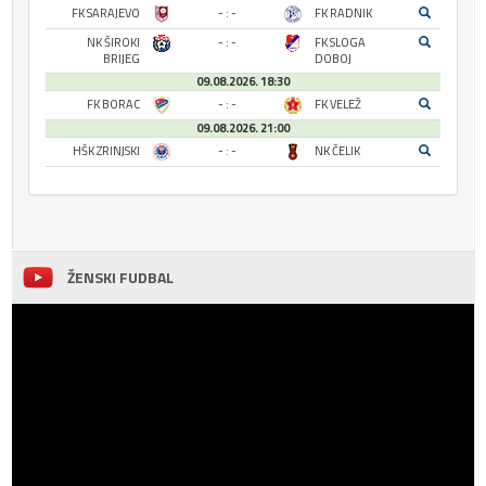
FK SARAJEVO
- : -
FK RADNIK
NK ŠIROKI
- : -
FK SLOGA
BRIJEG
DOBOJ
09.08.2026. 18:30
FK BORAC
- : -
FK VELEŽ
09.08.2026. 21:00
HŠK ZRINJSKI
- : -
NK ČELIK
ŽENSKI FUDBAL