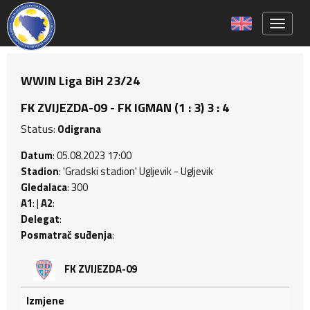
Toggle 
WWIN Liga BiH 23/24
FK ZVIJEZDA-09 - FK IGMAN (1 : 3) 3 : 4
Status:
Odigrana
Datum
: 05.08.2023 17:00
Stadion
: 'Gradski stadion' Ugljevik - Ugljevik
Gledalaca
: 300
A1
: |
A2
:
Delegat
:
Posmatrač suđenja
:
FK ZVIJEZDA-09
Izmjene