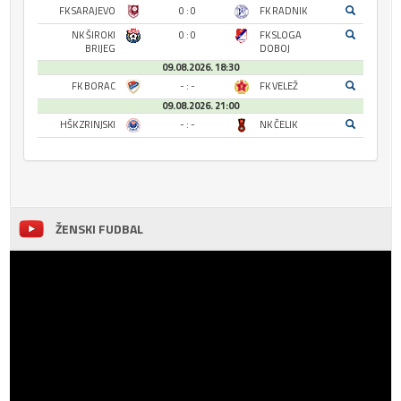
FK SARAJEVO
0 : 0
FK RADNIK
NK ŠIROKI
0 : 0
FK SLOGA
BRIJEG
DOBOJ
09.08.2026. 18:30
FK BORAC
- : -
FK VELEŽ
09.08.2026. 21:00
HŠK ZRINJSKI
- : -
NK ČELIK
ŽENSKI FUDBAL