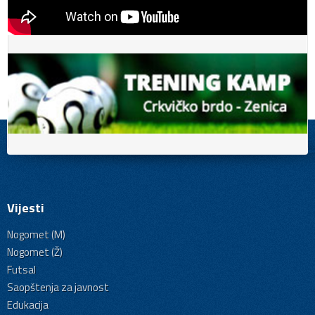
Vijesti
Nogomet (M)
Nogomet (Ž)
Futsal
Saopštenja za javnost
Edukacija