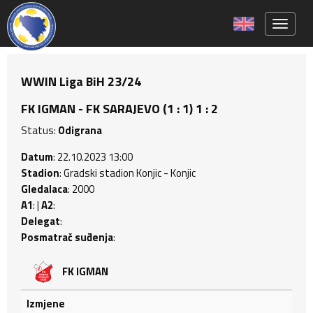
Toggle 
WWIN Liga BiH 23/24
FK IGMAN - FK SARAJEVO (1 : 1) 1 : 2
Status:
Odigrana
Datum
: 22.10.2023 13:00
Stadion
: Gradski stadion Konjic - Konjic
Gledalaca
: 2000
A1
: |
A2
:
Delegat
:
Posmatrač suđenja
:
FK IGMAN
Izmjene