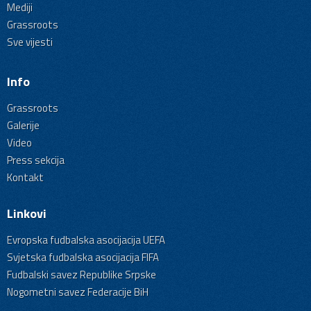
Mediji
Grassroots
Sve vijesti
Info
Grassroots
Galerije
Video
Press sekcija
Kontakt
Linkovi
Evropska fudbalska asocijacija UEFA
Svjetska fudbalska asocijacija FIFA
Fudbalski savez Republike Srpske
Nogometni savez Federacije BiH