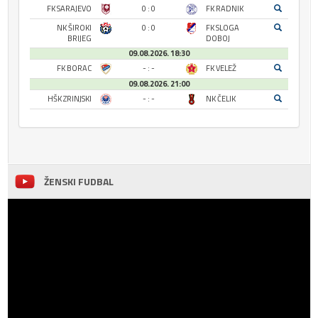
FK SARAJEVO
0 : 0
FK RADNIK
NK ŠIROKI
0 : 0
FK SLOGA
BRIJEG
DOBOJ
09.08.2026. 18:30
FK BORAC
- : -
FK VELEŽ
09.08.2026. 21:00
HŠK ZRINJSKI
- : -
NK ČELIK
ŽENSKI FUDBAL