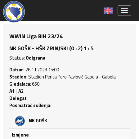
Toggle 
WWIN Liga BiH 23/24
NK GOŠK - HŠK ZRINJSKI (0 : 2) 1 : 5
Status:
Odigrana
Datum
: 26.11.2023 15:00
Stadion
: Stadion Perica Pero Pavlović Gabela - Gabela
Gledalaca
: 650
A1
: |
A2
:
Delegat
:
Posmatrač suđenja
:
NK GOŠK
Izmjene