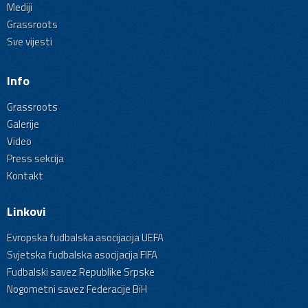
Mediji
Grassroots
Sve vijesti
Info
Grassroots
Galerije
Video
Press sekcija
Kontakt
Linkovi
Evropska fudbalska asocijacija UEFA
Svjetska fudbalska asocijacija FIFA
Fudbalski savez Republike Srpske
Nogometni savez Federacije BiH