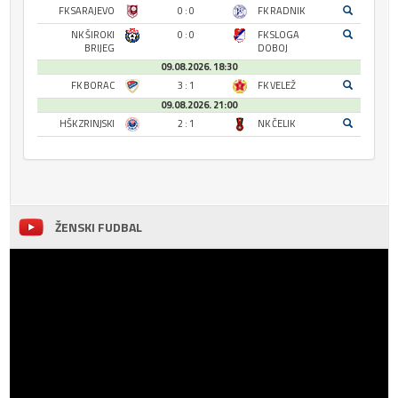
FK SARAJEVO
0 : 0
FK RADNIK
NK ŠIROKI
0 : 0
FK SLOGA
BRIJEG
DOBOJ
09.08.2026. 18:30
FK BORAC
3 : 1
FK VELEŽ
09.08.2026. 21:00
HŠK ZRINJSKI
2 : 1
NK ČELIK
ŽENSKI FUDBAL