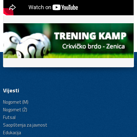
Vijesti
Nogomet (M)
Nogomet (Ž)
Futsal
Saopštenja za javnost
Edukacija