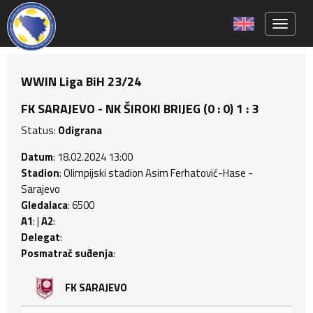
Toggle 
WWIN Liga BiH 23/24
FK SARAJEVO - NK ŠIROKI BRIJEG (0 : 0) 1 : 3
Status:
Odigrana
Datum
: 18.02.2024 13:00
Stadion
: Olimpijski stadion Asim Ferhatović-Hase -
Sarajevo
Gledalaca
: 6500
A1
: |
A2
:
Delegat
:
Posmatrač suđenja
:
FK SARAJEVO