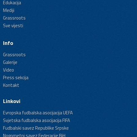
Edukacija
Mediji
Grassroots
Sve vijesti
Info
Grassroots
Galerije
Video
Press sekcija
Kontakt
Linkovi
Evropska fudbalska asocijacija UEFA
Svjetska fudbalska asocijacija FIFA
Fudbalski savez Republike Srpske
Nogometni savez Federacije BiH