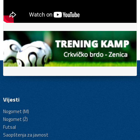
Vijesti
Nogomet (M)
Nogomet (Ž)
Futsal
Saopštenja za javnost