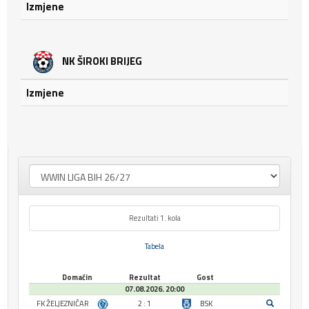
Izmjene
NK ŠIROKI BRIJEG
Izmjene
Rezultati 1. kola
Tabela
Domaćin
Rezultat
Gost
07.08.2026. 20:00
FK ŽELJEZNIČAR
2 : 1
BSK