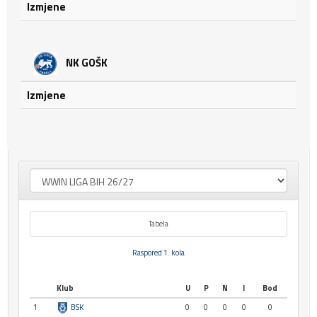
Izmjene
NK GOŠK
Izmjene
Tabela
Raspored 1. kola
Klub
U
P
N
I
Bod
1
BSK
0
0
0
0
0