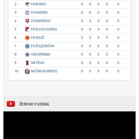
2
FK BORAC
0
0
0
0
0
3
FK RADNIK
0
0
0
0
0
4
FK SARAJEVO
0
0
0
0
0
5
FK SLOGA DOBOJ
0
0
0
0
0
6
FK VELEŽ
0
0
0
0
0
7
FK ŽELJEZNIČAR
0
0
0
0
0
8
HŠK ZRINJSKI
0
0
0
0
0
9
NK ČELIK
0
0
0
0
0
10
NK ŠIROKI BRIJEG
0
0
0
0
0
ŽENSKI FUDBAL