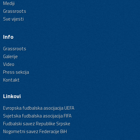
Mediji
Grassroots
Sve vijesti
Info
Grassroots
Galerije
Video
Press sekcija
Kontakt
Linkovi
Evropska fudbalska asocijacija UEFA
Svjetska fudbalska asocijacija FIFA
Fudbalski savez Republike Srpske
Nogometni savez Federacije BiH