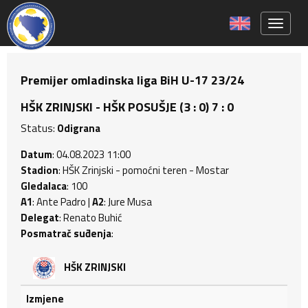
Toggle 
Premijer omladinska liga BiH U-17 23/24
HŠK ZRINJSKI - HŠK POSUŠJE (3 : 0) 7 : 0
Status:
Odigrana
Datum
: 04.08.2023 11:00
Stadion
: HŠK Zrinjski - pomoćni teren - Mostar
Gledalaca
: 100
A1
: Ante Padro |
A2
: Jure Musa
Delegat
: Renato Buhić
Posmatrač suđenja
:
HŠK ZRINJSKI
Izmjene