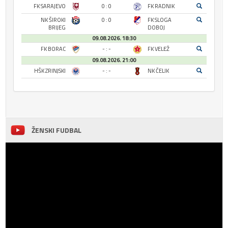
FK SARAJEVO
0 : 0
FK RADNIK
NK ŠIROKI
0 : 0
FK SLOGA
BRIJEG
DOBOJ
09.08.2026. 18:30
FK BORAC
- : -
FK VELEŽ
09.08.2026. 21:00
HŠK ZRINJSKI
- : -
NK ČELIK
ŽENSKI FUDBAL