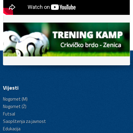
Vijesti
Nogomet (M)
Nogomet (Ž)
Futsal
Saopštenja za javnost
Edukacija