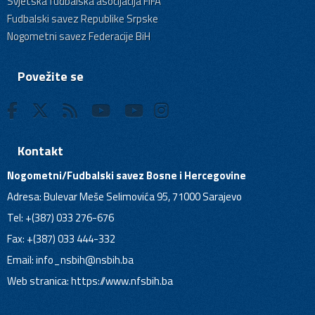
Svjetska fudbalska asocijacija FIFA
Fudbalski savez Republike Srpske
Nogometni savez Federacije BiH
Povežite se
Kontakt
Nogometni/Fudbalski savez Bosne i Hercegovine
Adresa: Bulevar Meše Selimovića 95, 71000 Sarajevo
Tel: +(387) 033 276-676
Fax: +(387) 033 444-332
Email:
info_nsbih@nsbih.ba
Web stranica: https://www.nfsbih.ba