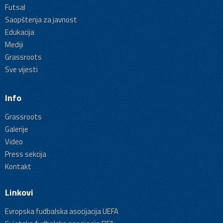
Futsal
Saopštenja za javnost
Edukacija
Mediji
Grassroots
Sve vijesti
Info
Grassroots
Galerije
Video
Press sekcija
Kontakt
Linkovi
Evropska fudbalska asocijacija UEFA