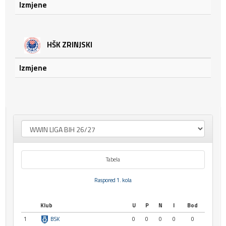
Izmjene
HŠK ZRINJSKI
Izmjene
Tabela
Raspored 1. kola
Klub
U
P
N
I
Bod
1
BSK
0
0
0
0
0