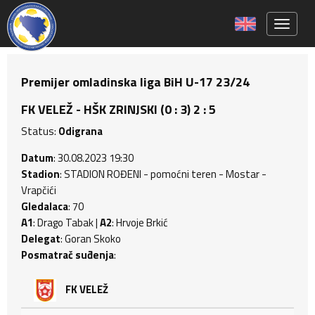
Toggle 
Premijer omladinska liga BiH U-17 23/24
FK VELEŽ - HŠK ZRINJSKI (0 : 3) 2 : 5
Status:
Odigrana
Datum
: 30.08.2023 19:30
Stadion
: STADION ROĐENI - pomoćni teren - Mostar -
Vrapčići
Gledalaca
: 70
A1
: Drago Tabak |
A2
: Hrvoje Brkić
Delegat
: Goran Skoko
Posmatrač suđenja
:
FK VELEŽ