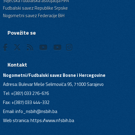
Svjetska fudbalska asocijacija FIFA
Fudbalski savez Republike Srpske
Nogometni savez Federacije BiH
Povežite se
Kontakt
Nogometni/Fudbalski savez Bosne i Hercegovine
Adresa: Bulevar Meše Selimovića 95, 71000 Sarajevo
Tel: +(387) 033 276-676
Fax: +(387) 033 444-332
Email:
info_nsbih@nsbih.ba
Web stranica: https://www.nfsbih.ba