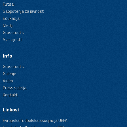
Futsal
Saopštenja za javnost
Edukacija
Mediji
Grassroots
Sve vijesti
Info
Grassroots
Galerije
Video
Press sekcija
Kontakt
Linkovi
Evropska fudbalska asocijacija UEFA