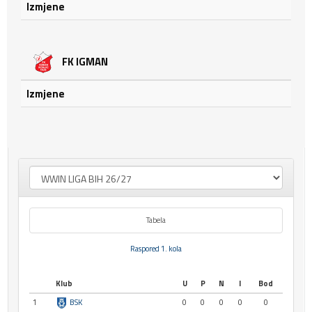
Izmjene
FK IGMAN
Izmjene
Tabela
Raspored 1. kola
Klub
U
P
N
I
Bod
1
BSK
0
0
0
0
0