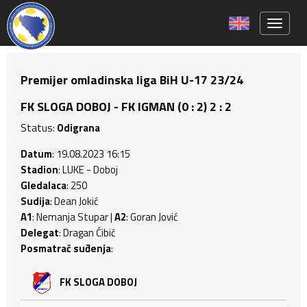
Toggle 
Premijer omladinska liga BiH U-17 23/24
FK SLOGA DOBOJ - FK IGMAN (0 : 2) 2 : 2
Status:
Odigrana
Datum
: 19.08.2023 16:15
Stadion
: LUKE - Doboj
Gledalaca
: 250
Sudija
: Dean Jokić
A1
: Nemanja Stupar |
A2
: Goran Jović
Delegat
: Dragan Ćibić
Posmatrač suđenja
:
FK SLOGA DOBOJ