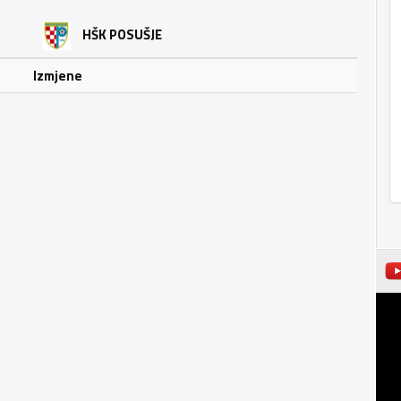
HŠK POSUŠJE
Izmjene