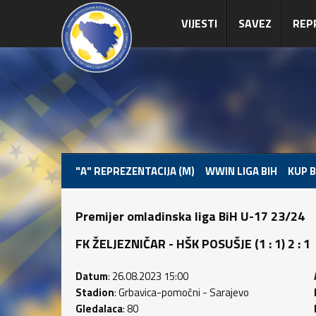
VIJESTI
SAVEZ
REP
"A" REPREZENTACIJA (M)
WWIN LIGA BIH
KUP B
Premijer omladinska liga BiH U-17 23/24
FK ŽELJEZNIČAR - HŠK POSUŠJE (1 : 1) 2 : 1
Datum
: 26.08.2023 15:00
Stadion
: Grbavica-pomočni - Sarajevo
Gledalaca
: 80