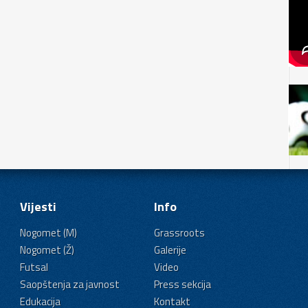
Vijesti
Info
Nogomet (M)
Grassroots
Nogomet (Ž)
Galerije
Futsal
Video
Saopštenja za javnost
Press sekcija
Edukacija
Kontakt