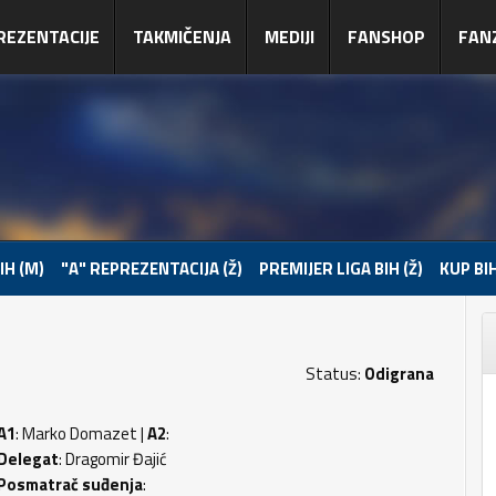
REZENTACIJE
TAKMIČENJA
MEDIJI
FANSHOP
FAN
IH (M)
"A" REPREZENTACIJA (Ž)
PREMIJER LIGA BIH (Ž)
KUP BIH
Status:
Odigrana
A1
: Marko Domazet |
A2
:
Delegat
: Dragomir Đajić
Posmatrač suđenja
: