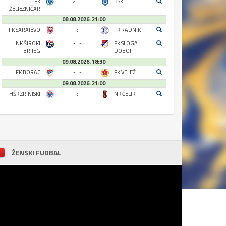
FK
2 : 1
BSK
ŽELJEZNIČAR
08.08.2026. 21:00
FK SARAJEVO
- : -
FK RADNIK
NK ŠIROKI
- : -
FK SLOGA
BRIJEG
DOBOJ
09.08.2026. 18:30
FK BORAC
- : -
FK VELEŽ
09.08.2026. 21:00
HŠK ZRINJSKI
- : -
NK ČELIK
ŽENSKI FUDBAL