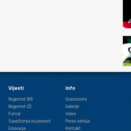
Vijesti
Info
Nogomet (M)
Grassroots
Nogomet (Ž)
Galerije
Futsal
Video
Saopštenja za javnost
Press sekcija
Edukacija
Kontakt