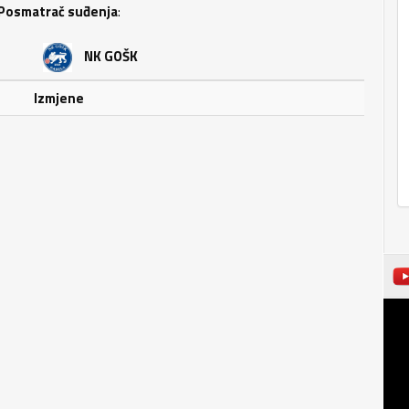
Posmatrač suđenja
:
NK GOŠK
Izmjene