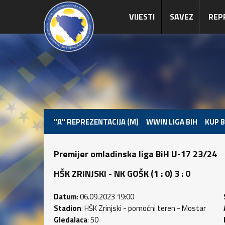
VIJESTI
SAVEZ
REP
"A" REPREZENTACIJA (M)
WWIN LIGA BIH
KUP B
Premijer omladinska liga BiH U-17 23/24
HŠK ZRINJSKI - NK GOŠK (1 : 0) 3 : 0
Datum
: 06.09.2023 19:00
Stadion
: HŠK Zrinjski - pomoćni teren - Mostar
Gledalaca
: 50