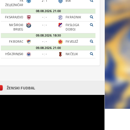
FK
2 : 1
BSK
ŽELJEZNIČAR
08.08.2026. 21:00
FK SARAJEVO
- : -
FK RADNIK
NK ŠIROKI
- : -
FK SLOGA
BRIJEG
DOBOJ
09.08.2026. 18:30
FK BORAC
- : -
FK VELEŽ
09.08.2026. 21:00
HŠK ZRINJSKI
- : -
NK ČELIK
ŽENSKI FUDBAL