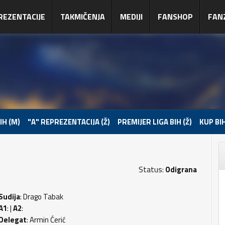
REZENTACIJE
TAKMIČENJA
MEDIJI
FANSHOP
FAN
IH (M)
"A" REPREZENTACIJA (Ž)
PREMIJER LIGA BIH (Ž)
KUP BIH
Status:
Odigrana
Sudija
: Drago Tabak
A1
: |
A2
:
Delegat
: Armin Ćerić