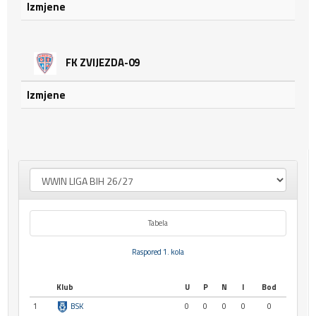
Izmjene
FK ZVIJEZDA-09
Izmjene
Tabela
Raspored 1. kola
Klub
U
P
N
I
Bod
1
BSK
0
0
0
0
0