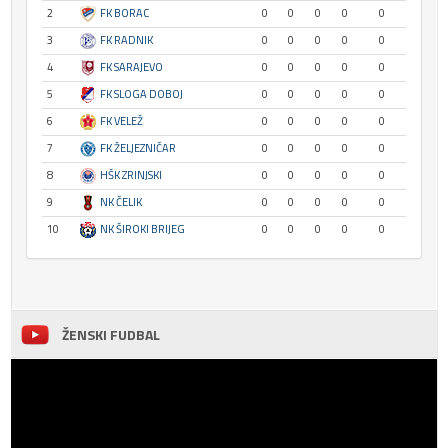
2
FK BORAC
0
0
0
0
0
3
FK RADNIK
0
0
0
0
0
4
FK SARAJEVO
0
0
0
0
0
5
FK SLOGA DOBOJ
0
0
0
0
0
6
FK VELEŽ
0
0
0
0
0
7
FK ŽELJEZNIČAR
0
0
0
0
0
8
HŠK ZRINJSKI
0
0
0
0
0
9
NK ČELIK
0
0
0
0
0
10
NK ŠIROKI BRIJEG
0
0
0
0
0
ŽENSKI FUDBAL