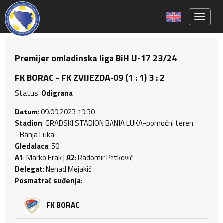
Toggle 
Premijer omladinska liga BiH U-17 23/24
FK BORAC - FK ZVIJEZDA-09 (1 : 1) 3 : 2
Status:
Odigrana
Datum
: 09.09.2023 19:30
Stadion
: GRADSKI STADION BANJA LUKA-pomoćni teren
- Banja Luka
Gledalaca
: 50
A1
: Marko Erak |
A2
: Radomir Petković
Delegat
: Nenad Mejakić
Posmatrač suđenja
:
FK BORAC