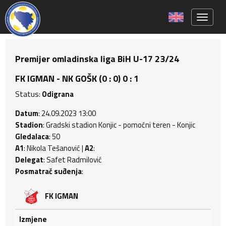
Toggle 
Premijer omladinska liga BiH U-17 23/24
FK IGMAN - NK GOŠK (0 : 0) 0 : 1
Status:
Odigrana
Datum
: 24.09.2023 13:00
Stadion
: Gradski stadion Konjic - pomoćni teren - Konjic
Gledalaca
: 50
A1
: Nikola Tešanović |
A2
:
Delegat
: Safet Radmilović
Posmatrač suđenja
:
FK IGMAN
Izmjene