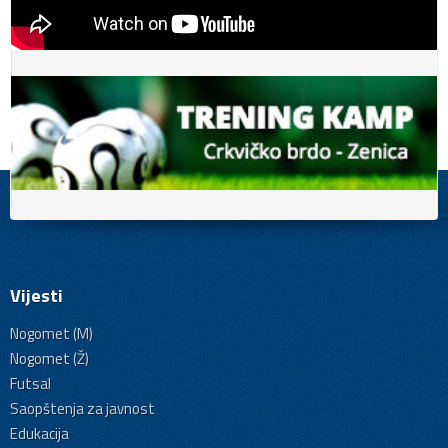
Vijesti
Nogomet (M)
Nogomet (Ž)
Futsal
Saopštenja za javnost
Edukacija