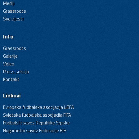
Mediji
Grassroots
Sve vijesti
Info
Grassroots
Galerije
Video
Press sekcija
Kontakt
Linkovi
Evropska fudbalska asocijacija UEFA
Svjetska fudbalska asocijacija FIFA
Fudbalski savez Republike Srpske
Nogometni savez Federacije BiH