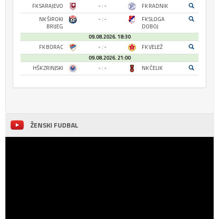
FK SARAJEVO
- : -
FK RADNIK
NK ŠIROKI
- : -
FK SLOGA
BRIJEG
DOBOJ
09.08.2026. 18:30
FK BORAC
- : -
FK VELEŽ
09.08.2026. 21:00
HŠK ZRINJSKI
- : -
NK ČELIK
ŽENSKI FUDBAL