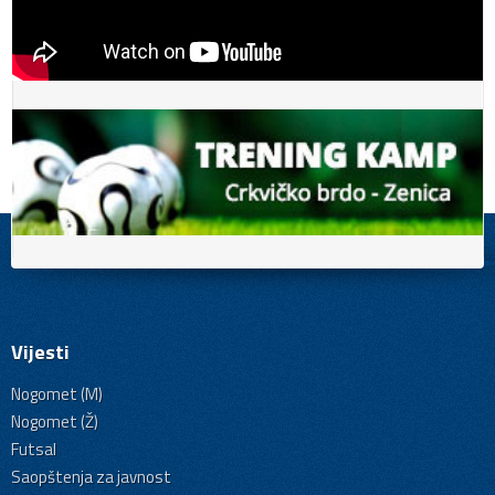
Vijesti
Nogomet (M)
Nogomet (Ž)
Futsal
Saopštenja za javnost