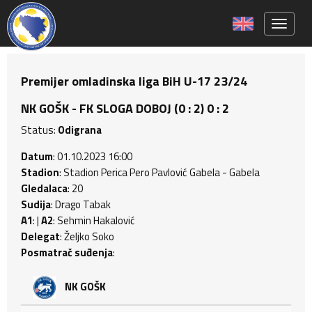
Toggle 
Premijer omladinska liga BiH U-17 23/24
NK GOŠK - FK SLOGA DOBOJ (0 : 2) 0 : 2
Status:
Odigrana
Datum
: 01.10.2023 16:00
Stadion
: Stadion Perica Pero Pavlović Gabela - Gabela
Gledalaca
: 20
Sudija
: Drago Tabak
A1
: |
A2
: Sehmin Hakalović
Delegat
: Željko Soko
Posmatrač suđenja
:
NK GOŠK