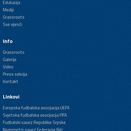
Edukacija
Mediji
Grassroots
Sve vijesti
Info
Grassroots
Galerije
Video
Press sekcija
Kontakt
Linkovi
Evropska fudbalska asocijacija UEFA
Svjetska fudbalska asocijacija FIFA
Fudbalski savez Republike Srpske
Nogometni savez Federacije BiH