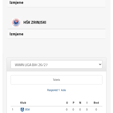
Izmjene
HŠK ZRINJSKI
Izmjene
Tabela
Raspored 1. kola
Klub
U
P
N
I
Bod
1
BSK
0
0
0
0
0