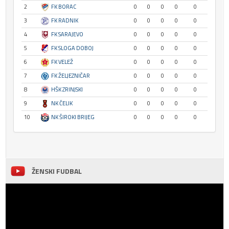
2
FK BORAC
0
0
0
0
0
3
FK RADNIK
0
0
0
0
0
4
FK SARAJEVO
0
0
0
0
0
5
FK SLOGA DOBOJ
0
0
0
0
0
6
FK VELEŽ
0
0
0
0
0
7
FK ŽELJEZNIČAR
0
0
0
0
0
8
HŠK ZRINJSKI
0
0
0
0
0
9
NK ČELIK
0
0
0
0
0
10
NK ŠIROKI BRIJEG
0
0
0
0
0
ŽENSKI FUDBAL