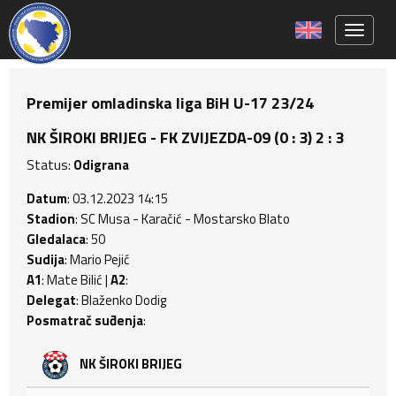
Toggle 
Premijer omladinska liga BiH U-17 23/24
NK ŠIROKI BRIJEG - FK ZVIJEZDA-09 (0 : 3) 2 : 3
Status:
Odigrana
Datum
: 03.12.2023 14:15
Stadion
: SC Musa - Karačić - Mostarsko Blato
Gledalaca
: 50
Sudija
: Mario Pejić
A1
: Mate Bilić |
A2
:
Delegat
: Blaženko Dodig
Posmatrač suđenja
:
NK ŠIROKI BRIJEG