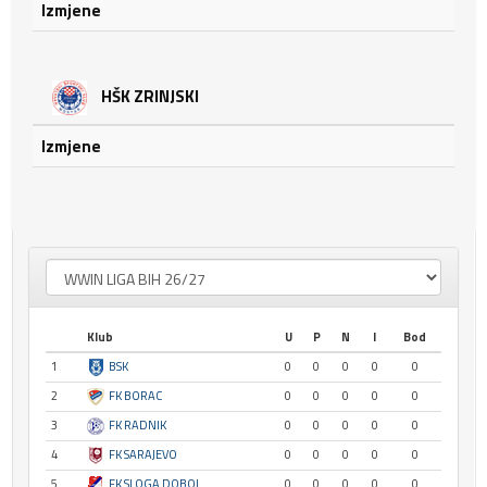
Izmjene
HŠK ZRINJSKI
Izmjene
Klub
U
P
N
I
Bod
1
BSK
0
0
0
0
0
2
FK BORAC
0
0
0
0
0
3
FK RADNIK
0
0
0
0
0
4
FK SARAJEVO
0
0
0
0
0
5
FK SLOGA DOBOJ
0
0
0
0
0