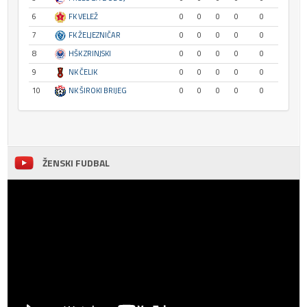
6
FK VELEŽ
0
0
0
0
0
7
FK ŽELJEZNIČAR
0
0
0
0
0
8
HŠK ZRINJSKI
0
0
0
0
0
9
NK ČELIK
0
0
0
0
0
10
NK ŠIROKI BRIJEG
0
0
0
0
0
ŽENSKI FUDBAL