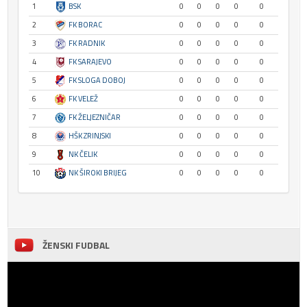
1
BSK
0
0
0
0
0
2
FK BORAC
0
0
0
0
0
3
FK RADNIK
0
0
0
0
0
4
FK SARAJEVO
0
0
0
0
0
5
FK SLOGA DOBOJ
0
0
0
0
0
6
FK VELEŽ
0
0
0
0
0
7
FK ŽELJEZNIČAR
0
0
0
0
0
8
HŠK ZRINJSKI
0
0
0
0
0
9
NK ČELIK
0
0
0
0
0
10
NK ŠIROKI BRIJEG
0
0
0
0
0
ŽENSKI FUDBAL