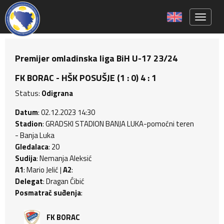
Toggle 
Premijer omladinska liga BiH U-17 23/24
FK BORAC - HŠK POSUŠJE (1 : 0) 4 : 1
Status:
Odigrana
Datum
: 02.12.2023 14:30
Stadion
: GRADSKI STADION BANJA LUKA-pomoćni teren
- Banja Luka
Gledalaca
: 20
Sudija
: Nemanja Aleksić
A1
: Mario Jelić |
A2
:
Delegat
: Dragan Ćibić
Posmatrač suđenja
:
FK BORAC