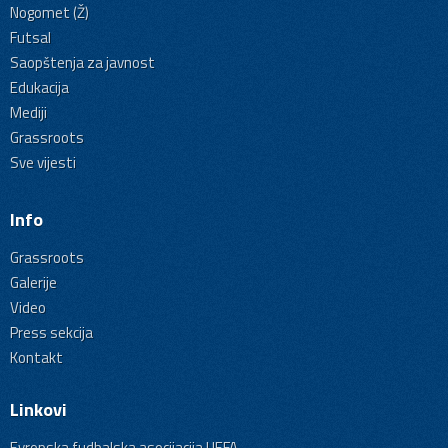
Nogomet (Ž)
Futsal
Saopštenja za javnost
Edukacija
Mediji
Grassroots
Sve vijesti
Info
Grassroots
Galerije
Video
Press sekcija
Kontakt
Linkovi
Evropska fudbalska asocijacija UEFA