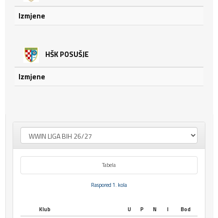
Izmjene
HŠK POSUŠJE
Izmjene
Tabela
Raspored 1. kola
Klub
U
P
N
I
Bod