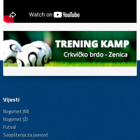
Vijesti
Nogomet (M)
Nogomet (Ž)
Futsal
Saopštenja za javnost