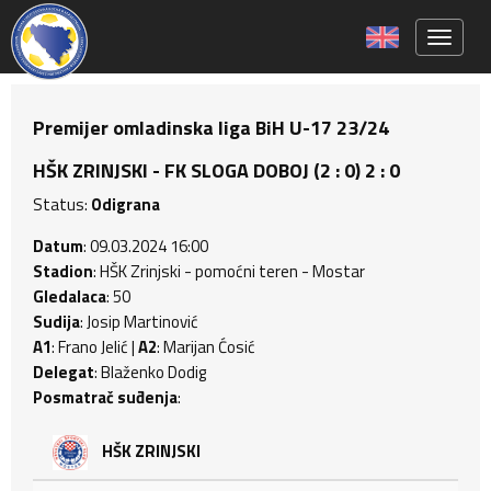
Toggle 
Premijer omladinska liga BiH U-17 23/24
HŠK ZRINJSKI - FK SLOGA DOBOJ (2 : 0) 2 : 0
Status:
Odigrana
Datum
: 09.03.2024 16:00
Stadion
: HŠK Zrinjski - pomoćni teren - Mostar
Gledalaca
: 50
Sudija
: Josip Martinović
A1
: Frano Jelić |
A2
: Marijan Ćosić
Delegat
: Blaženko Dodig
Posmatrač suđenja
:
HŠK ZRINJSKI