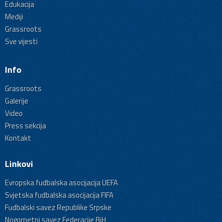
Edukacija
Mediji
Grassroots
Sve vijesti
Info
Grassroots
Galerije
Video
Press sekcija
Kontakt
Linkovi
Evropska fudbalska asocijacija UEFA
Svjetska fudbalska asocijacija FIFA
Fudbalski savez Republike Srpske
Nogometni savez Federacije BiH