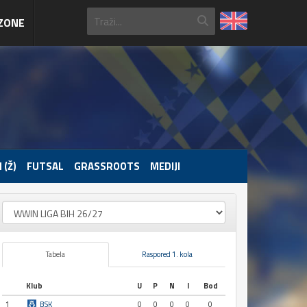
ZONE
 (Ž)
FUTSAL
GRASSROOTS
MEDIJI
Tabela
Raspored 1. kola
Klub
U
P
N
I
Bod
1
BSK
0
0
0
0
0