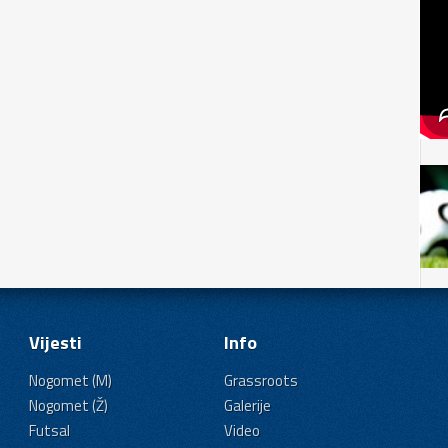
Vijesti
Info
Nogomet (M)
Grassroots
Nogomet (Ž)
Galerije
Futsal
Video