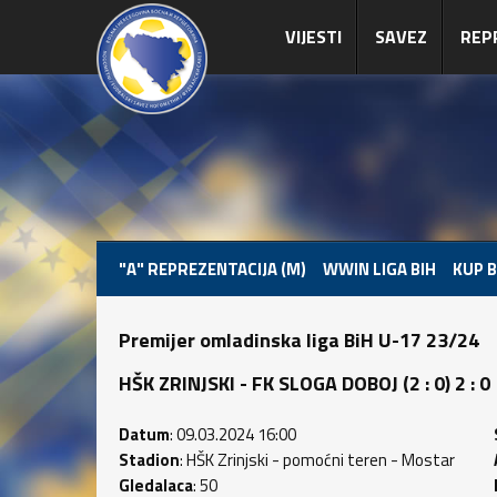
VIJESTI
SAVEZ
REP
"A" REPREZENTACIJA (M)
WWIN LIGA BIH
KUP B
Premijer omladinska liga BiH U-17 23/24
HŠK ZRINJSKI - FK SLOGA DOBOJ (2 : 0) 2 : 0
Datum
: 09.03.2024 16:00
Stadion
: HŠK Zrinjski - pomoćni teren - Mostar
Gledalaca
: 50