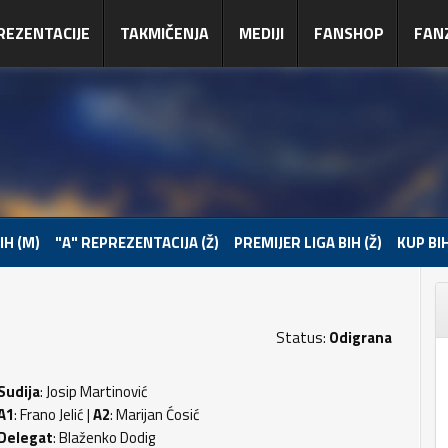
REZENTACIJE
TAKMIČENJA
MEDIJI
FANSHOP
FAN
IH (M)
"A" REPREZENTACIJA (Ž)
PREMIJER LIGA BIH (Ž)
KUP BIH
Status:
Odigrana
Sudija
: Josip Martinović
A1
: Frano Jelić |
A2
: Marijan Ćosić
Delegat
: Blaženko Dodig