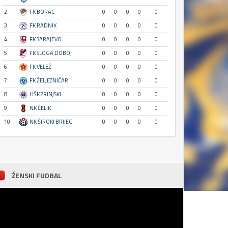
2
FK BORAC
0
0
0
0
0
3
FK RADNIK
0
0
0
0
0
4
FK SARAJEVO
0
0
0
0
0
5
FK SLOGA DOBOJ
0
0
0
0
0
6
FK VELEŽ
0
0
0
0
0
7
FK ŽELJEZNIČAR
0
0
0
0
0
8
HŠK ZRINJSKI
0
0
0
0
0
9
NK ČELIK
0
0
0
0
0
10
NK ŠIROKI BRIJEG
0
0
0
0
0
ŽENSKI FUDBAL