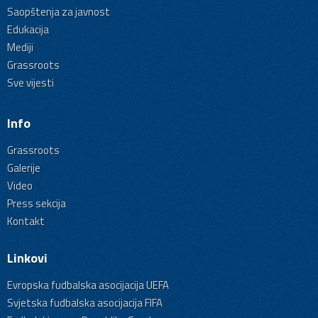
Saopštenja za javnost
Edukacija
Mediji
Grassroots
Sve vijesti
Info
Grassroots
Galerije
Video
Press sekcija
Kontakt
Linkovi
Evropska fudbalska asocijacija UEFA
Svjetska fudbalska asocijacija FIFA