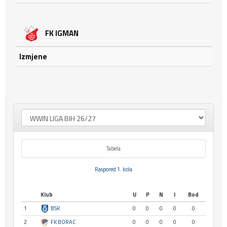
FK IGMAN
Izmjene
Tabela
Raspored 1. kola
Klub
U
P
N
I
Bod
1
BSK
0
0
0
0
0
2
FK BORAC
0
0
0
0
0