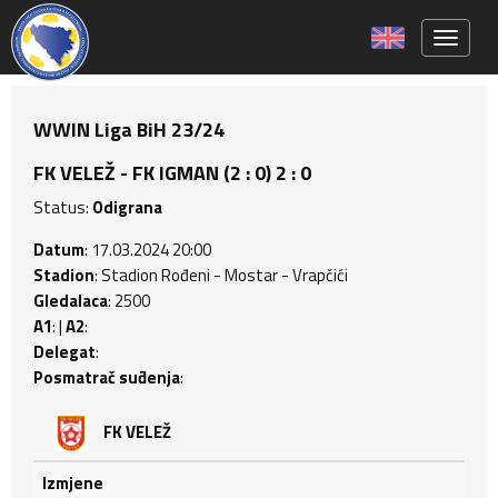
Toggle 
WWIN Liga BiH 23/24
FK VELEŽ - FK IGMAN (2 : 0) 2 : 0
Status:
Odigrana
Datum
: 17.03.2024 20:00
Stadion
: Stadion Rođeni - Mostar - Vrapčići
Gledalaca
: 2500
A1
: |
A2
:
Delegat
:
Posmatrač suđenja
:
FK VELEŽ
Izmjene