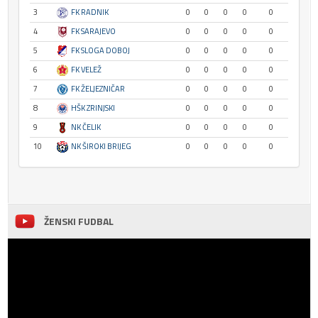
3
FK RADNIK
0
0
0
0
0
4
FK SARAJEVO
0
0
0
0
0
5
FK SLOGA DOBOJ
0
0
0
0
0
6
FK VELEŽ
0
0
0
0
0
7
FK ŽELJEZNIČAR
0
0
0
0
0
8
HŠK ZRINJSKI
0
0
0
0
0
9
NK ČELIK
0
0
0
0
0
10
NK ŠIROKI BRIJEG
0
0
0
0
0
ŽENSKI FUDBAL