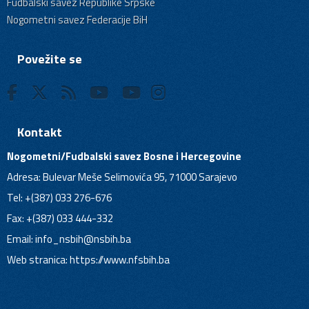
Fudbalski savez Republike Srpske
Nogometni savez Federacije BiH
Povežite se
Kontakt
Nogometni/Fudbalski savez Bosne i Hercegovine
Adresa: Bulevar Meše Selimovića 95, 71000 Sarajevo
Tel: +(387) 033 276-676
Fax: +(387) 033 444-332
Email:
info_nsbih@nsbih.ba
Web stranica: https://www.nfsbih.ba