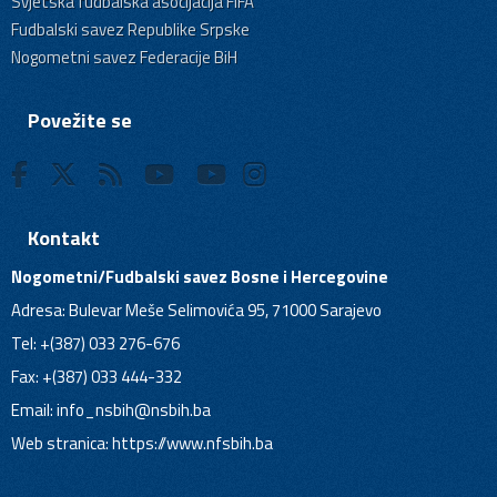
Svjetska fudbalska asocijacija FIFA
Fudbalski savez Republike Srpske
Nogometni savez Federacije BiH
Povežite se
Kontakt
Nogometni/Fudbalski savez Bosne i Hercegovine
Adresa: Bulevar Meše Selimovića 95, 71000 Sarajevo
Tel: +(387) 033 276-676
Fax: +(387) 033 444-332
Email:
info_nsbih@nsbih.ba
Web stranica: https://www.nfsbih.ba