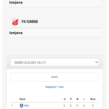
Izmjene
FK IGMAN
Izmjene
Tabela
Raspored 1. kola
Klub
U
P
N
I
Bod
1
BSK
0
0
0
0
0