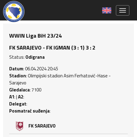
Toggle 
WWIN Liga BiH 23/24
FK SARAJEVO - FK IGMAN (3 : 1) 3 : 2
Status:
Odigrana
Datum
: 06.04.2024 20:45
Stadion
: Olimpijski stadion Asim Ferhatović-Hase -
Sarajevo
Gledalaca
: 7100
A1
: |
A2
:
Delegat
:
Posmatrač suđenja
:
FK SARAJEVO