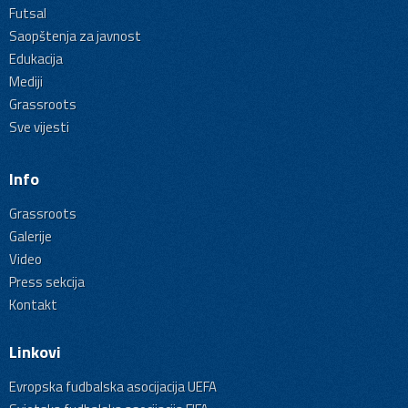
Futsal
Saopštenja za javnost
Edukacija
Mediji
Grassroots
Sve vijesti
Info
Grassroots
Galerije
Video
Press sekcija
Kontakt
Linkovi
Evropska fudbalska asocijacija UEFA