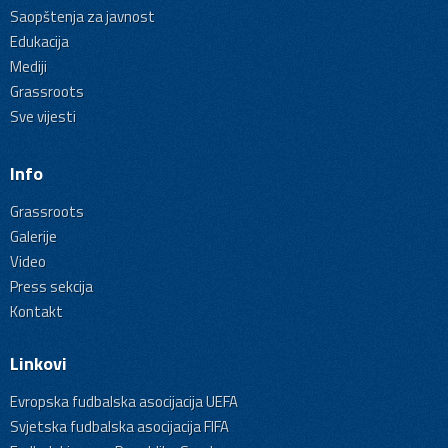
Saopštenja za javnost
Edukacija
Mediji
Grassroots
Sve vijesti
Info
Grassroots
Galerije
Video
Press sekcija
Kontakt
Linkovi
Evropska fudbalska asocijacija UEFA
Svjetska fudbalska asocijacija FIFA