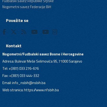
Fudbalski savez Republike Srpske
Nogometni savez Federacije BiH
Povežite se
Kontakt
Nogometni/Fudbalski savez Bosne i Hercegovine
Adresa: Bulevar Meše Selimovića 95, 71000 Sarajevo
Tel: +(387) 033 276-676
Fax: +(387) 033 444-332
Email:
info_nsbih@nsbih.ba
Web stranica: https://www.nfsbih.ba