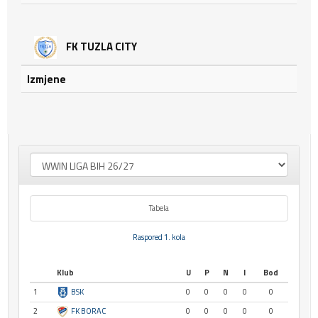
FK TUZLA CITY
Izmjene
Tabela
Raspored 1. kola
Klub
U
P
N
I
Bod
1
BSK
0
0
0
0
0
2
FK BORAC
0
0
0
0
0