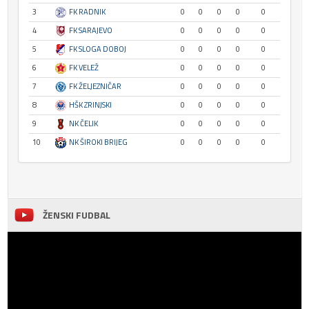
3
FK RADNIK
0
0
0
0
0
4
FK SARAJEVO
0
0
0
0
0
5
FK SLOGA DOBOJ
0
0
0
0
0
6
FK VELEŽ
0
0
0
0
0
7
FK ŽELJEZNIČAR
0
0
0
0
0
8
HŠK ZRINJSKI
0
0
0
0
0
9
NK ČELIK
0
0
0
0
0
10
NK ŠIROKI BRIJEG
0
0
0
0
0
ŽENSKI FUDBAL