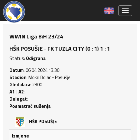
Toggle 
WWIN Liga BiH 23/24
HŠK POSUŠJE - FK TUZLA CITY (0 : 1) 1 : 1
Status:
Odigrana
Datum
: 06.04.2024 13:30
Stadion
: Mokri Dolac - Posušje
Gledalaca
: 2300
A1
: |
A2
:
Delegat
:
Posmatrač suđenja
:
HŠK POSUŠJE
Izmjene