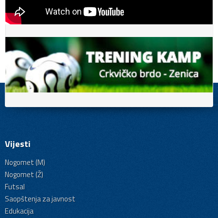
Vijesti
Nogomet (M)
Nogomet (Ž)
Futsal
Saopštenja za javnost
Edukacija