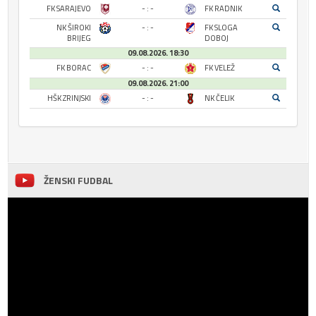
FK SARAJEVO
- : -
FK RADNIK
NK ŠIROKI
- : -
FK SLOGA
BRIJEG
DOBOJ
09.08.2026. 18:30
FK BORAC
- : -
FK VELEŽ
09.08.2026. 21:00
HŠK ZRINJSKI
- : -
NK ČELIK
ŽENSKI FUDBAL