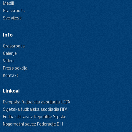
Mediji
Grassroots
Sve vijesti
Info
Grassroots
Galerije
Video
Press sekcija
Kontakt
Linkovi
Evropska fudbalska asocijacija UEFA
Svjetska fudbalska asocijacija FIFA
Fudbalski savez Republike Srpske
Nogometni savez Federacije BiH