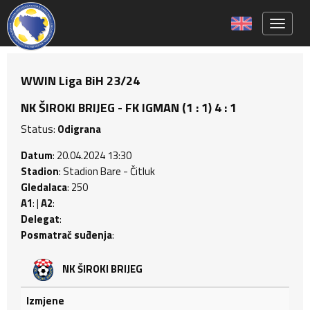
Toggle 
WWIN Liga BiH 23/24
NK ŠIROKI BRIJEG - FK IGMAN (1 : 1) 4 : 1
Status:
Odigrana
Datum
: 20.04.2024 13:30
Stadion
: Stadion Bare - Čitluk
Gledalaca
: 250
A1
: |
A2
:
Delegat
:
Posmatrač suđenja
:
NK ŠIROKI BRIJEG
Izmjene