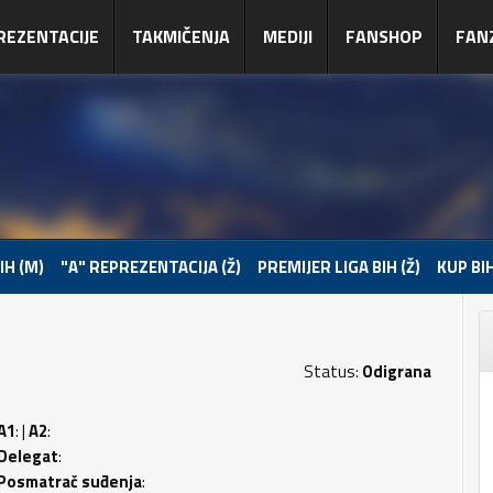
REZENTACIJE
TAKMIČENJA
MEDIJI
FANSHOP
FAN
IH (M)
"A" REPREZENTACIJA (Ž)
PREMIJER LIGA BIH (Ž)
KUP BIH
Status:
Odigrana
A1
: |
A2
:
Delegat
:
Posmatrač suđenja
: