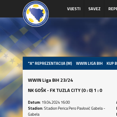
VIJESTI
SAVEZ
REP
"A" REPREZENTACIJA (M)
WWIN LIGA BIH
KUP B
WWIN Liga BiH 23/24
NK GOŠK - FK TUZLA CITY (0 : 0) 1 : 0
Datum
: 19.04.2024 16:00
Stadion
: Stadion Perica Pero Pavlović Gabela -
Gabela