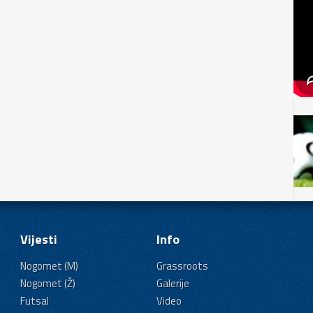
Vijesti
Info
Nogomet (M)
Grassroots
Nogomet (Ž)
Galerije
Futsal
Video