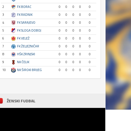
2
FK BORAC
0
0
0
0
0
3
FK RADNIK
0
0
0
0
0
4
FK SARAJEVO
0
0
0
0
0
5
FK SLOGA DOBOJ
0
0
0
0
0
6
FK VELEŽ
0
0
0
0
0
7
FK ŽELJEZNIČAR
0
0
0
0
0
8
HŠK ZRINJSKI
0
0
0
0
0
9
NK ČELIK
0
0
0
0
0
10
NK ŠIROKI BRIJEG
0
0
0
0
0
ŽENSKI FUDBAL