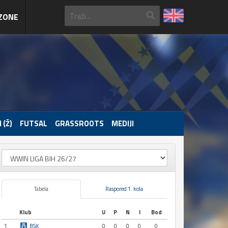
ZONE
 (Ž)
FUTSAL
GRASSROOTS
MEDIJI
Tabela
Raspored 1. kola
Klub
U
P
N
I
Bod
1
BSK
0
0
0
0
0