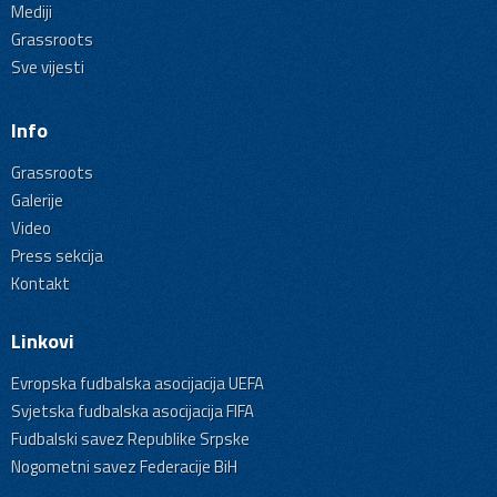
Mediji
Grassroots
Sve vijesti
Info
Grassroots
Galerije
Video
Press sekcija
Kontakt
Linkovi
Evropska fudbalska asocijacija UEFA
Svjetska fudbalska asocijacija FIFA
Fudbalski savez Republike Srpske
Nogometni savez Federacije BiH