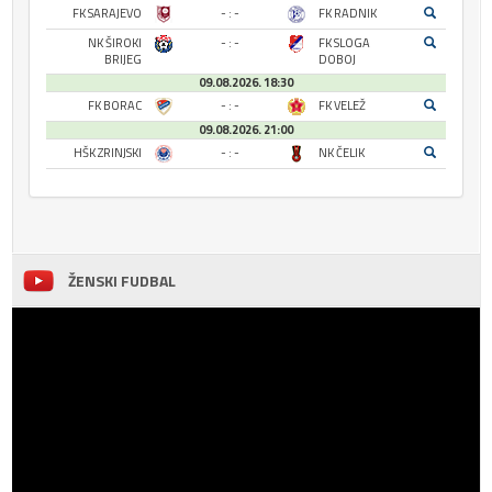
FK SARAJEVO
- : -
FK RADNIK
NK ŠIROKI
- : -
FK SLOGA
BRIJEG
DOBOJ
09.08.2026. 18:30
FK BORAC
- : -
FK VELEŽ
09.08.2026. 21:00
HŠK ZRINJSKI
- : -
NK ČELIK
ŽENSKI FUDBAL