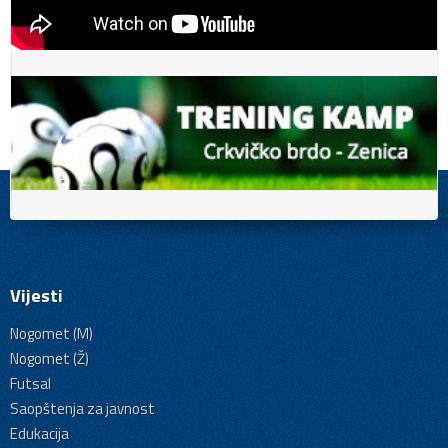
Vijesti
Nogomet (M)
Nogomet (Ž)
Futsal
Saopštenja za javnost
Edukacija