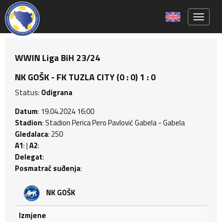
Toggle 
WWIN Liga BiH 23/24
NK GOŠK - FK TUZLA CITY (0 : 0) 1 : 0
Status:
Odigrana
Datum
: 19.04.2024 16:00
Stadion
: Stadion Perica Pero Pavlović Gabela - Gabela
Gledalaca
: 250
A1
: |
A2
:
Delegat
:
Posmatrač suđenja
:
NK GOŠK
Izmjene