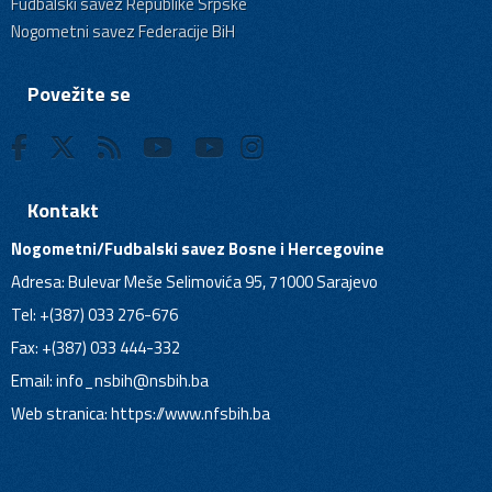
Fudbalski savez Republike Srpske
Nogometni savez Federacije BiH
Povežite se
Kontakt
Nogometni/Fudbalski savez Bosne i Hercegovine
Adresa: Bulevar Meše Selimovića 95, 71000 Sarajevo
Tel: +(387) 033 276-676
Fax: +(387) 033 444-332
Email:
info_nsbih@nsbih.ba
Web stranica: https://www.nfsbih.ba