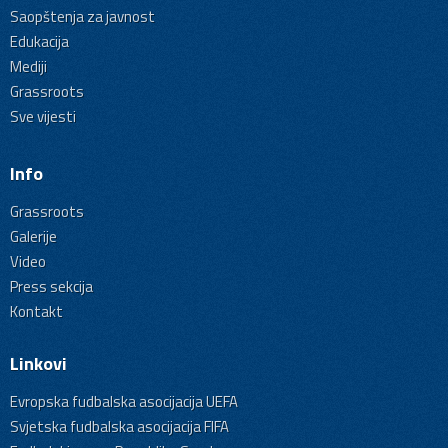
Saopštenja za javnost
Edukacija
Mediji
Grassroots
Sve vijesti
Info
Grassroots
Galerije
Video
Press sekcija
Kontakt
Linkovi
Evropska fudbalska asocijacija UEFA
Svjetska fudbalska asocijacija FIFA