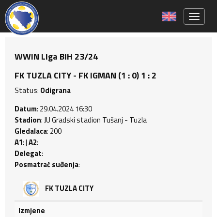
Toggle 
WWIN Liga BiH 23/24
FK TUZLA CITY - FK IGMAN (1 : 0) 1 : 2
Status:
Odigrana
Datum
: 29.04.2024 16:30
Stadion
: JU Gradski stadion Tušanj - Tuzla
Gledalaca
: 200
A1
: |
A2
:
Delegat
:
Posmatrač suđenja
:
FK TUZLA CITY
Izmjene