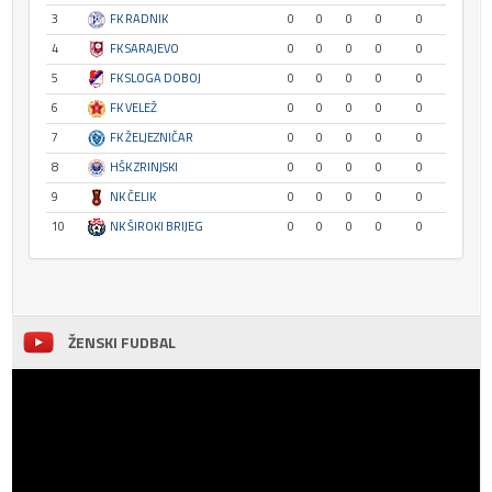
3
FK RADNIK
0
0
0
0
0
4
FK SARAJEVO
0
0
0
0
0
5
FK SLOGA DOBOJ
0
0
0
0
0
6
FK VELEŽ
0
0
0
0
0
7
FK ŽELJEZNIČAR
0
0
0
0
0
8
HŠK ZRINJSKI
0
0
0
0
0
9
NK ČELIK
0
0
0
0
0
10
NK ŠIROKI BRIJEG
0
0
0
0
0
ŽENSKI FUDBAL