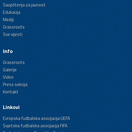
Saopštenja za javnost
Edukacija
Mediji
Grassroots
Sve vijesti
Info
Grassroots
Galerije
Video
Press sekcija
Kontakt
Linkovi
Evropska fudbalska asocijacija UEFA
Svjetska fudbalska asocijacija FIFA