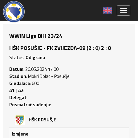
Toggle 
WWIN Liga BiH 23/24
HŠK POSUŠJE - FK ZVIJEZDA-09 (2 : 0) 2 : 0
Status:
Odigrana
Datum
: 26.05.2024 17:00
Stadion
: Mokri Dolac - Posušje
Gledalaca
: 600
A1
: |
A2
:
Delegat
:
Posmatrač suđenja
:
HŠK POSUŠJE
Izmjene