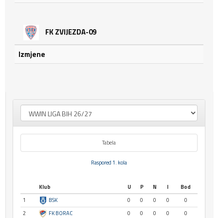
FK ZVIJEZDA-09
Izmjene
Tabela
Raspored 1. kola
Klub
U
P
N
I
Bod
1
BSK
0
0
0
0
0
2
FK BORAC
0
0
0
0
0