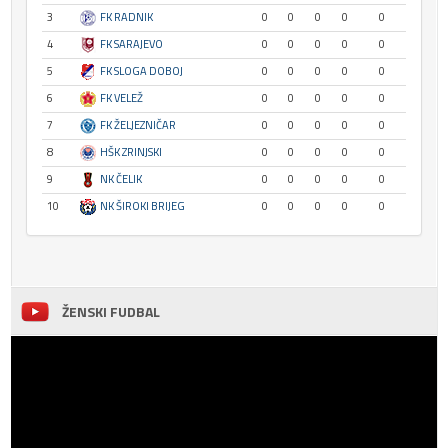
3
FK RADNIK
0
0
0
0
0
4
FK SARAJEVO
0
0
0
0
0
5
FK SLOGA DOBOJ
0
0
0
0
0
6
FK VELEŽ
0
0
0
0
0
7
FK ŽELJEZNIČAR
0
0
0
0
0
8
HŠK ZRINJSKI
0
0
0
0
0
9
NK ČELIK
0
0
0
0
0
10
NK ŠIROKI BRIJEG
0
0
0
0
0
ŽENSKI FUDBAL