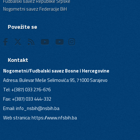
Fudbalski savez Republike Srpske
Nogometni savez Federacije BiH
Povežite se
Kontakt
Nogometni/Fudbalski savez Bosne i Hercegovine
Adresa: Bulevar Meše Selimovića 95, 71000 Sarajevo
Tel: +(387) 033 276-676
Fax: +(387) 033 444-332
Email:
info_nsbih@nsbih.ba
Web stranica: https://www.nfsbih.ba