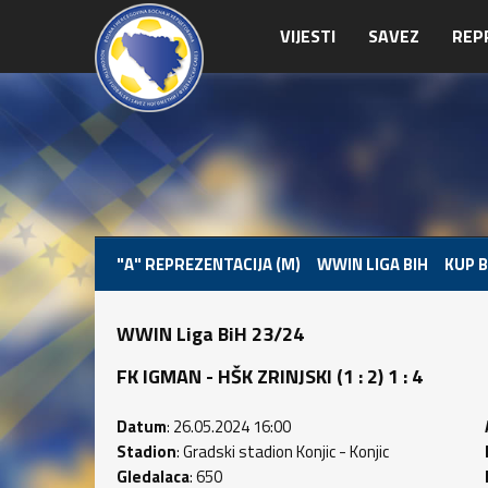
VIJESTI
SAVEZ
REP
"A" REPREZENTACIJA (M)
WWIN LIGA BIH
KUP B
WWIN Liga BiH 23/24
FK IGMAN - HŠK ZRINJSKI (1 : 2) 1 : 4
Datum
: 26.05.2024 16:00
Stadion
: Gradski stadion Konjic - Konjic
Gledalaca
: 650