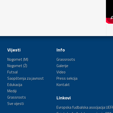
Vijesti
Info
Nogomet (M)
Grassroots
Nogomet (Ž)
Galerije
Futsal
Video
Saopštenja za javnost
Press sekcija
Edukacija
Kontakt
Mediji
Grassroots
Linkovi
Sve vijesti
Evropska fudbalska asocijacija UEF