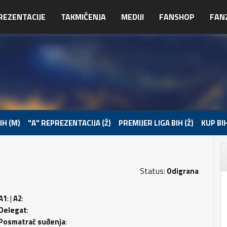
REZENTACIJE
TAKMIČENJA
MEDIJI
FANSHOP
FAN
IH (M)
"A" REPREZENTACIJA (Ž)
PREMIJER LIGA BIH (Ž)
KUP BIH
Status:
Odigrana
A1
: |
A2
:
Delegat
:
Posmatrač suđenja
: