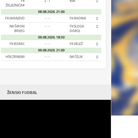
FK
2 : 1
BSK
ŽELJEZNIČAR
08.08.2026. 21:00
FK SARAJEVO
- : -
FK RADNIK
NK ŠIROKI
- : -
FK SLOGA
BRIJEG
DOBOJ
09.08.2026. 18:30
FK BORAC
- : -
FK VELEŽ
09.08.2026. 21:00
HŠK ZRINJSKI
- : -
NK ČELIK
ŽENSKI FUDBAL