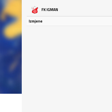
FK IGMAN
Izmjene