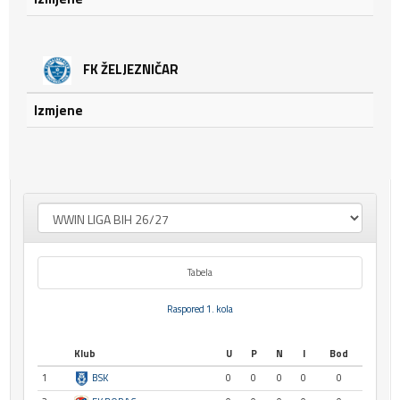
FK ŽELJEZNIČAR
Izmjene
Tabela
Raspored 1. kola
Klub
U
P
N
I
Bod
1
BSK
0
0
0
0
0