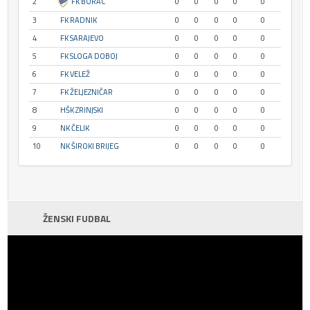
2
FK BORAC
0
0
0
0
0
3
FK RADNIK
0
0
0
0
0
4
FK SARAJEVO
0
0
0
0
0
5
FK SLOGA DOBOJ
0
0
0
0
0
6
FK VELEŽ
0
0
0
0
0
7
FK ŽELJEZNIČAR
0
0
0
0
0
8
HŠK ZRINJSKI
0
0
0
0
0
9
NK ČELIK
0
0
0
0
0
10
NK ŠIROKI BRIJEG
0
0
0
0
0
ŽENSKI FUDBAL