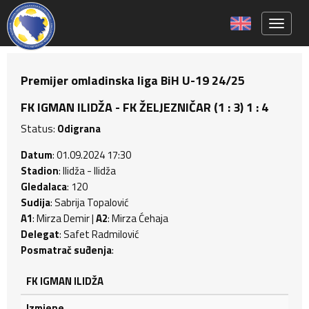
Toggle 
Premijer omladinska liga BiH U-19 24/25
FK IGMAN ILIDŽA - FK ŽELJEZNIČAR (1 : 3) 1 : 4
Status:
Odigrana
Datum
: 01.09.2024 17:30
Stadion
: Ilidža - Ilidža
Gledalaca
: 120
Sudija
: Sabrija Topalović
A1
: Mirza Demir |
A2
: Mirza Ćehaja
Delegat
: Safet Radmilović
Posmatrač suđenja
:
FK IGMAN ILIDŽA
Izmjene