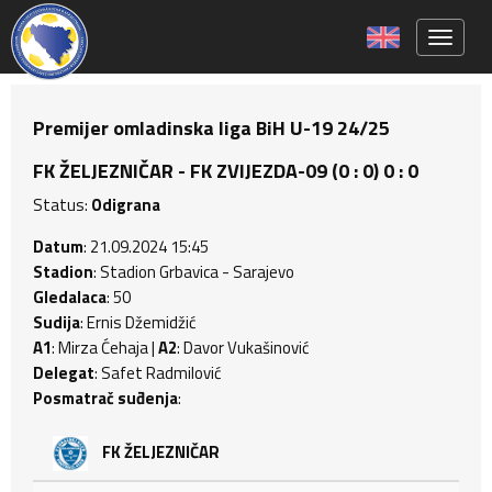
Toggle 
Premijer omladinska liga BiH U-19 24/25
FK ŽELJEZNIČAR - FK ZVIJEZDA-09 (0 : 0) 0 : 0
Status:
Odigrana
Datum
: 21.09.2024 15:45
Stadion
: Stadion Grbavica - Sarajevo
Gledalaca
: 50
Sudija
: Ernis Džemidžić
A1
: Mirza Ćehaja |
A2
: Davor Vukašinović
Delegat
: Safet Radmilović
Posmatrač suđenja
:
FK ŽELJEZNIČAR