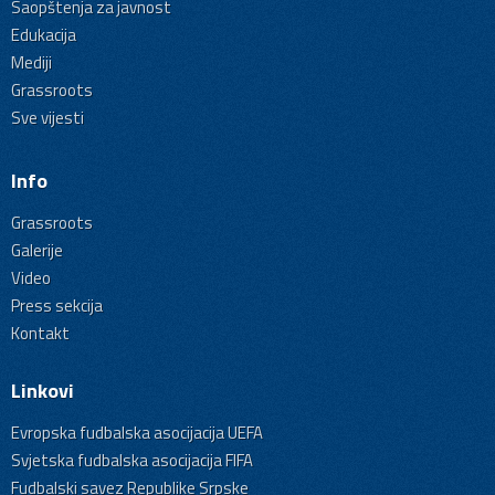
Saopštenja za javnost
Edukacija
Mediji
Grassroots
Sve vijesti
Info
Grassroots
Galerije
Video
Press sekcija
Kontakt
Linkovi
Evropska fudbalska asocijacija UEFA
Svjetska fudbalska asocijacija FIFA
Fudbalski savez Republike Srpske