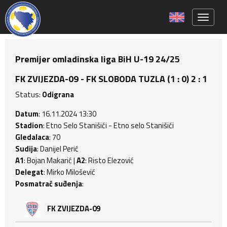
Toggle 
Premijer omladinska liga BiH U-19 24/25
FK ZVIJEZDA-09 - FK SLOBODA TUZLA (1 : 0) 2 : 1
Status:
Odigrana
Datum
: 16.11.2024 13:30
Stadion
: Etno Selo Stanišići - Etno selo Stanišići
Gledalaca
: 70
Sudija
: Danijel Perić
A1
: Bojan Makarić |
A2
: Risto Elezović
Delegat
: Mirko Milošević
Posmatrač suđenja
:
FK ZVIJEZDA-09